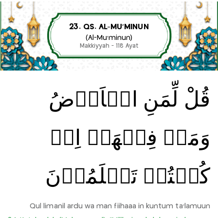
23. QS. AL-MU’MINUN
(Al-Mu’minun)
Makkiyyah - 118 Ayat
قُلْ لِّمَنِ الۡاَرۡضُ
وَمَنۡ فِيۡهَاۤ اِنۡ
كُنۡتُمۡ تَعۡلَمُوۡنَ
Qul limanil ardu wa man fiihaaa in kuntum ta'lamuun