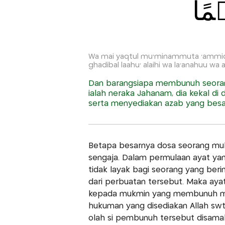
ۡمًا
Wa mai yaqtul mu'minammuta 'ammidan
ghadibal laahu' alaihi wa la'anahuu wa 
Dan barangsiapa membunuh seoran
ialah neraka Jahanam, dia kekal di
serta menyediakan azab yang besa
Betapa besarnya dosa seorang m
sengaja. Dalam permulaan ayat yan
tidak layak bagi seorang yang be
dari perbuatan tersebut. Maka ay
kepada mukmin yang membunuh muk
hukuman yang disediakan Allah swt
olah si pembunuh tersebut disama