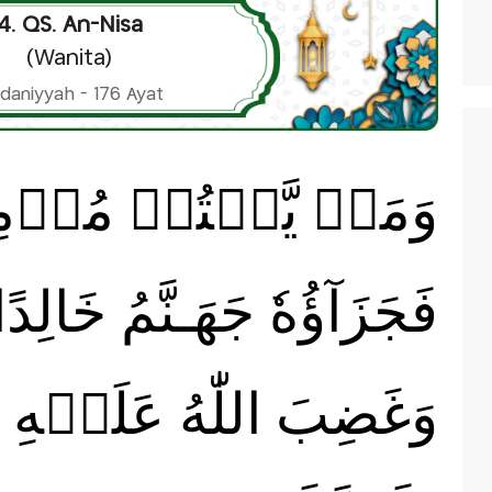
4. QS. An-Nisa
(Wanita)
daniyyah - 176 Ayat
وَمَنۡ يَّقۡتُلۡ مُؤۡمِنًا 
فَجَزَآؤُهٗ جَهَـنَّمُ خَالِد
وَغَضِبَ اللّٰهُ عَلَيۡهِ وَل