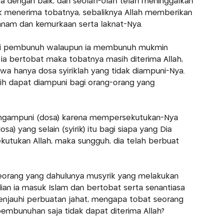
ya dengan baik, dan seolah-olah telah meninggalkan
dak menerima tobatnya, sebaliknya Allah memberikan
anam dan kemurkaan serta laknat-Nya.
 si pembunuh walaupun ia membunuh mukmin
 ia bertobat maka tobatnya masih diterima Allah,
wa hanya dosa syiriklah yang tidak diampuni-Nya.
sih dapat diampuni bagi orang-orang yang
engampuni (dosa) karena mempersekutukan-Nya
sa) yang selain (syirik) itu bagi siapa yang Dia
utukan Allah, maka sungguh, dia telah berbuat
seorang yang dahulunya musyrik yang melakukan
n ia masuk Islam dan bertobat serta senantiasa
njauhi perbuatan jahat, mengapa tobat seorang
embunuhan saja tidak dapat diterima Allah?