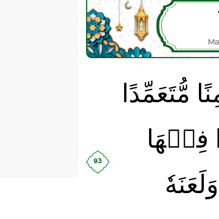
Ma
مُّتَعَمِّدًا
ًا فِيۡهَا
93
َعَنَهٗ