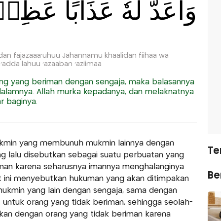
وَاَعَدَّ لَهٗ عَذَابًا عَظِي
 fajazaaa'uhuu Jahannamu khaalidan fiihaa wa
a'adda lahuu 'azaaban 'aziimaa
g yang beriman dengan sengaja, maka balasannya
 dalamnya. Allah murka kepadanya, dan melaknatnya
r baginya.
ukmin yang membunuh mukmin lainnya dengan
Te
g lalu disebutkan sebagai suatu perbuatan yang
riman karena seharusnya imannya menghalanginya
Ber
at ini menyebutkan hukuman yang akan ditimpakan
min yang lain dengan sengaja, sama dengan
 untuk orang yang tidak beriman, sehingga seolah-
kan dengan orang yang tidak beriman karena