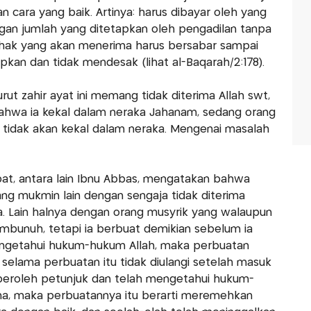
n cara yang baik. Artinya: harus dibayar oleh yang
an jumlah yang ditetapkan oleh pengadilan tanpa
ihak yang akan menerima harus bersabar sampai
kan dan tidak mendesak (lihat al-Baqarah/2:178).
t zahir ayat ini memang tidak diterima Allah swt,
bahwa ia kekal dalam neraka Jahanam, sedang orang
 tidak akan kekal dalam neraka. Mengenai masalah
at, antara lain Ibnu Abbas, mengatakan bahwa
 mukmin lain dengan sengaja tidak diterima
sa. Lain halnya dengan orang musyrik yang walaupun
bunuh, tetapi ia berbuat demikian sebelum ia
getahui hukum-hukum Allah, maka perbuatan
elama perbuatan itu tidak diulangi setelah masuk
mperoleh petunjuk dan telah mengetahui hukum-
a, maka perbuatannya itu berarti meremehkan