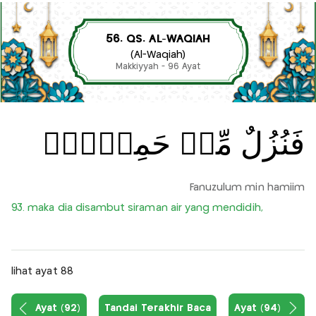
56. QS. AL-WAQIAH
(Al-Waqiah)
Makkiyyah - 96 Ayat
فَنُزُلٌ مِّنۡ حَمِيۡمٍۙ
Fanuzulum min hamiim
93. maka dia disambut siraman air yang mendidih,
lihat ayat 88
Ayat (92)
Tandai Terakhir Baca
Ayat (94)