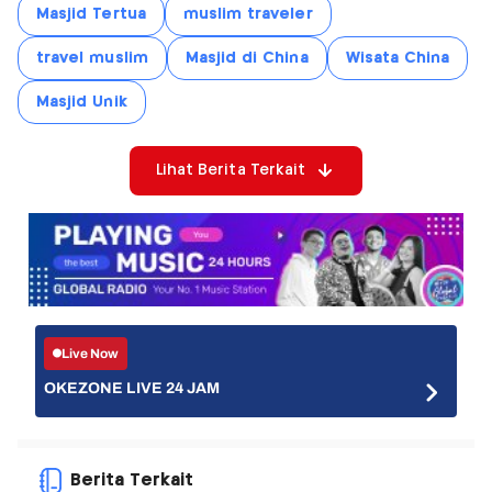
Masjid Tertua
muslim traveler
travel muslim
Masjid di China
Wisata China
Masjid Unik
Lihat Berita Terkait
Live Now
OKEZONE LIVE 24 JAM
Berita Terkait