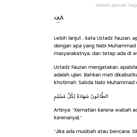
Wabah pernah terjad
A
A
A
Lebih lanjut , kata Ustadz Fauzan,
dengan apa yang Nabi Muhammad s
masyarakatnya, dan tetap ada di w
Ustadz Fauzan mengatakan, apabi
adalah ujian. Bahkan mati dikaibat
khotimah. Sabda Nabi Muhammad d
الطَّاعُونُ شَهَادَةٌ لِكُلِّ مُسْلِمٍ
Artinya: “Kematian karena wabah a
karenanya).”
“Jika ada musibah atau bencana. S