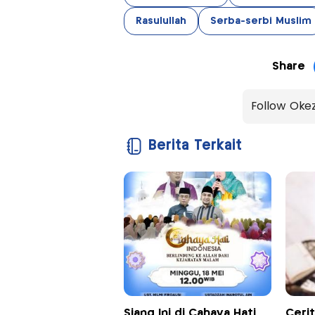
Rasulullah
Serba-serbi Muslim
Share
Follow Oke
Berita Terkait
Siang Ini di Cahaya Hati
Cerit