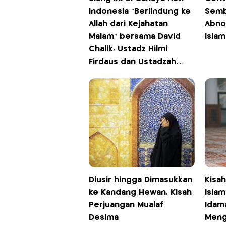
Indonesia “Berlindung ke
Semb
Allah dari Kejahatan
Abno
Malam” bersama David
Islam
Chalik, Ustadz Hilmi
Firdaus dan Ustadzah
Inarotul Ain, Pukul 12.00
WIB di iNews
Diusir hingga Dimasukkan
Kisah
ke Kandang Hewan, Kisah
Islam
Perjuangan Mualaf
Idam
Desima
Meng