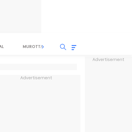
AL
MUROTTAL
TAUSYIAH
SERBA SERBI 
Advertisement
Advertisement