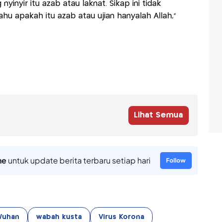
inyir itu azab atau laknat. Sikap ini tidak
hu apakah itu azab atau ujian hanyalah Allah,”
Lihat Semua
ne
untuk update berita terbaru setiap hari
Follow
Wuhan
wabah kusta
Virus Korona