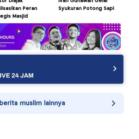
or Diajak
Ivan Gunawan Gelar
lisasikan Peran
Syukuran Potong Sapi
egis Masjid
IVE 24 JAM
 berita muslim lainnya