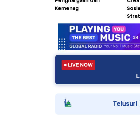
Penghargaan dari
Creat
Kemenag
Sosia
Strat
LIVE NOW
L
Telusuri