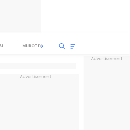
AL
MUROTTAL
TAUSYIAH
SERBA SERBI 
Advertisement
Advertisement