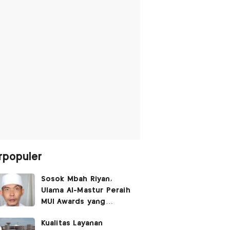
rpopuler
Sosok Mbah Riyan,
Ulama Al-Mastur Peraih
MUI Awards yang
Berprofesi Sebagai
Kualitas Layanan
Tukang Bangunan