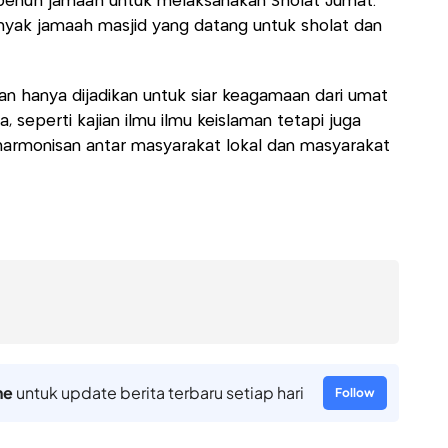
i penuh jamaah untuk melaksanakan Sholat Jumat.
anyak jamaah masjid yang datang untuk sholat dan
kan hanya dijadikan untuk siar keagamaan dari umat
 seperti kajian ilmu ilmu keislaman tetapi juga
monisan antar masyarakat lokal dan masyarakat
ne
untuk update berita terbaru setiap hari
Follow