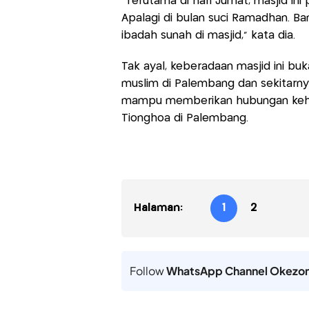
"Terutama di hari Jumat, masjid in
Apalagi di bulan suci Ramadhan. B
ibadah sunah di masjid," kata dia.
Tak ayal, keberadaan masjid ini bu
muslim di Palembang dan sekitarnya,
mampu memberikan hubungan kehar
Tionghoa di Palembang.
Halaman:
1
2
Follow
WhatsApp Channel Okezo