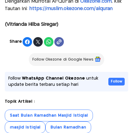
Dengarkan Murrotal Al-Qur'an di
Okezone.com
, Klik
Tautan Ini:
https://muslim.okezone.com/alquran
(Vitrianda Hilba Siregar)
Share
Follow Okezone di Google News
Follow
WhatsApp Channel Okezone
untuk
Follow
update berita terbaru setiap hari
Topik Artikel :
Saat Bulan Ramadhan Masjid Istiqlal
masjid istiqlal
Bulan Ramadhan