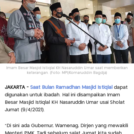
Imam Besar Masjid Istiqlal KH Nasaruddin Umar saat memberikan
keterangan. (Foto: MPI/Komaruddin Bagdja)
JAKARTA -
Saat Bulan Ramadhan Masjid Istiqlal
dapat
digunakan untuk ibadah. Hal ini disampaikan Imam
Besar Masjid Istiqlal KH Nasaruddin Umar usai Sholat
Jumat (9/4/2021).
"Di sini ada Gubernur, Wamenag, Dirjen yang mewakili
Menteri PMK. Tadi sebelum salat Jumat kita sudah