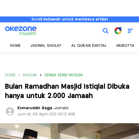
Scroll kebawah untuk membaca artikel
HOME
JADWAL SHOLAT
AL QUR'AN DIGITAL
MUROTTAL
HOME
MUSLIM
SERBA SERBI MUSLIM
Bulan Ramadhan Masjid Istiqlal Dibuka
hanya untuk 2.000 Jamaah
Komaruddin Bagja
,
Jurnalis
Jum'at, 09 April 2021 |16:12 WIB