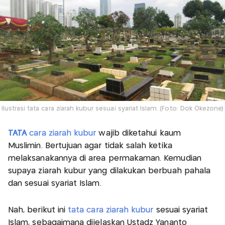
Ilustrasi tata cara ziarah kubur sesuai syariat Islam. (Foto: Dok Okezone)
TATA
cara ziarah kubur
wajib diketahui kaum
Muslimin. Bertujuan agar tidak salah ketika
melaksanakannya di area permakaman. Kemudian
supaya ziarah kubur yang dilakukan berbuah pahala
dan sesuai syariat Islam.
Nah, berikut ini
tata cara ziarah kubur
sesuai syariat
Islam, sebagaimana dijelaskan Ustadz Yananto