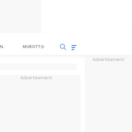
AL
MUROTTAL
TAUSYIAH
SERBA SERBI 
Advertisement
Advertisement