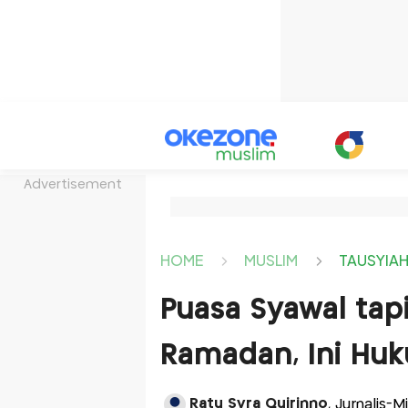
Advertisement
HOME
MUSLIM
TAUSYIA
Puasa Syawal tap
Ramadan, Ini Hu
Ratu Syra Quirinno
, Jurnalis-M