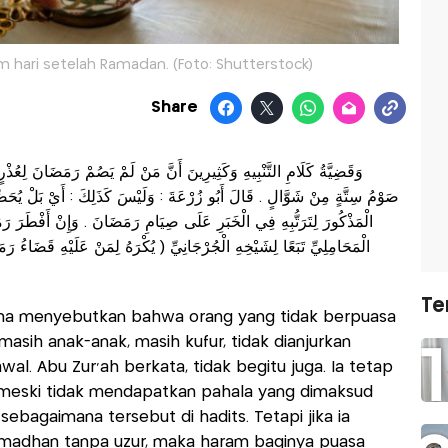
m hari setelah Ramadan. (Foto: Shutterstock)
Share
وَقَضِيَّةُ كَلَامِ التَّنْبِيهِ وَكَثِيرِينَ أَنَّ مَنْ لَمْ يَصُمْ رَمَضَانَ لِعُذْرٍ
صَوْمُ سِتَّةٍ مِنْ شَوَّالٍ . قَالَ أَبُو زُرْعَةَ : وَلَيْسَ كَذَلِكَ : أَيْ بَلْ يُحَصّ
الْمَذْكُورَ لِتَرَتُّبِهِ فِي الْخَبَرِ عَلَى صِيَامِ رَمَضَانَ . وَإِنْ أَفْطَرَ رَمَ
الْمَحَامِلِيِّ تَبَعًا لِشَيْخِهِ الْجُرْجَانِيِّ ( يُكْرَهُ لِمَنْ عَلَيْهِ قَضَاءُ ر
Te
ama menyebutkan bahwa orang yang tidak berpuasa
masih anak-anak, masih kufur, tidak dianjurkan
al. Abu Zur‘ah berkata, tidak begitu juga. Ia tetap
meski tidak mendapatkan pahala yang dimaksud
bagaimana tersebut di hadits. Tetapi jika ia
Ramadhan tanpa uzur, maka haram baginya puasa