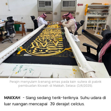
Perajin menyulam benang emas pada kain sutera di pabrik
pembuatan Kiswah di Makkah, Selasa (3/6/2025).
MAKKAH
- Siang sedang terik-teriknya. Suhu udara di
luar ruangan mencapai 39 derajat celcius.