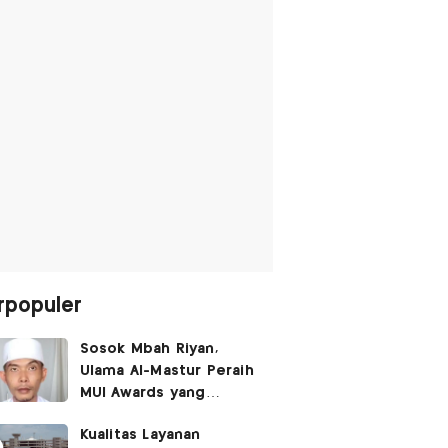
rpopuler
Sosok Mbah Riyan,
Ulama Al-Mastur Peraih
MUI Awards yang
Berprofesi Sebagai
Kualitas Layanan
Tukang Bangunan