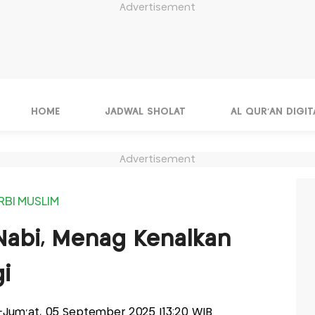
Advertisement
HOME
JADWAL SHOLAT
AL QUR'AN DIGIT
Advertisement
RBI MUSLIM
 Nabi, Menag Kenalkan
i
is-Jum'at, 05 September 2025 |13:20 WIB