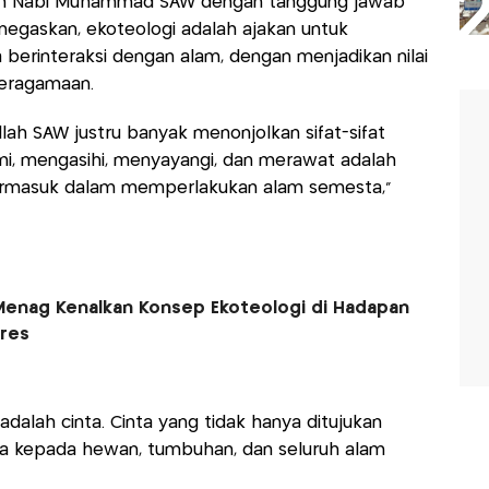
nan Nabi Muhammad SAW dengan tanggung jawab
negaskan, ekoteologi adalah ajakan untuk
berinteraksi dengan alam, dengan menjadikan nilai
beragamaan.
llah SAW justru banyak menonjolkan sifat-sifat
i, mengasihi, menyayangi, dan merawat adalah
 termasuk dalam memperlakukan alam semesta,”
 Menag Kenalkan Konsep Ekoteologi di Hadapan
res
dalah cinta. Cinta yang tidak hanya ditujukan
ga kepada hewan, tumbuhan, dan seluruh alam