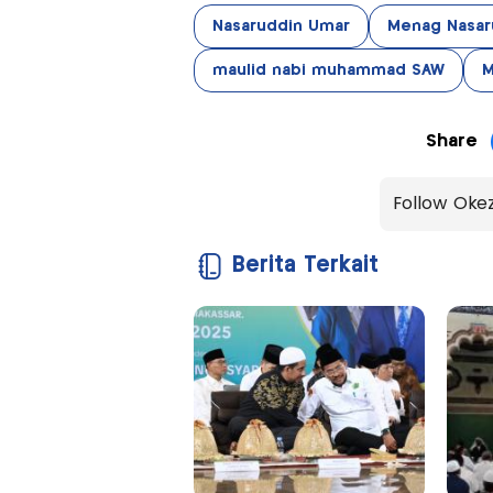
Nasaruddin Umar
Menag Nasar
maulid nabi muhammad SAW
M
Share
Follow Oke
Berita Terkait