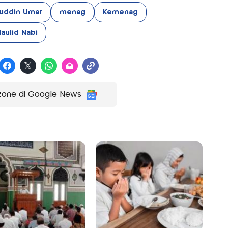
uddin Umar
menag
Kemenag
aulid Nabi
zone di Google News