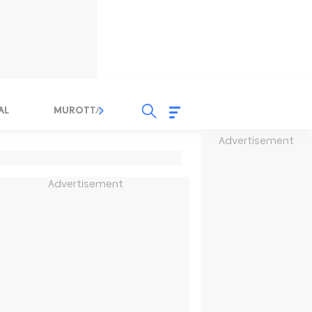
AL
MUROTTAL
TAUSYIAH
SERBA SERBI 
Advertisement
Advertisement