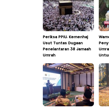
Periksa PPIU, Kemenhaj
Wame
Usut Tuntas Dugaan
Peny
Penelantaran 38 Jamaah
Umra
Umrah
Untu