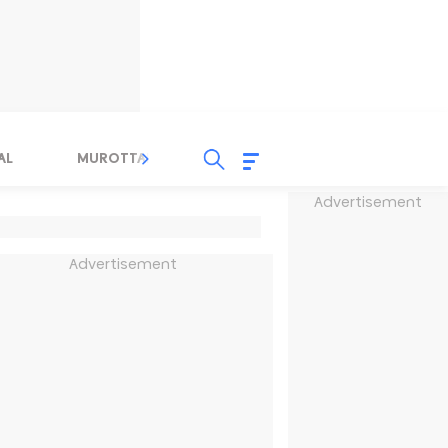
AL
MUROTTAL
TAUSYIAH
SERBA SERBI 
Advertisement
Advertisement