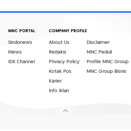
MNC PORTAL
COMPANY PROFILE
Sindonews
About Us
Disclaimer
iNews
Redaksi
MNC Peduli
IDX Channel
Privacy Policy
Profile MNC Group
Kotak Pos
MNC Group Bisnis
Karier
Info Iklan
© 2007 - 2026 Okezone.com, All Rights Reserved