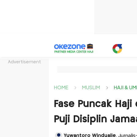
Advertisement
HOME
MUSLIM
HAJI & U
Fase Puncak Haji
Puji Disiplin Jam
Yuwantoro Winduajie
, Jurnali