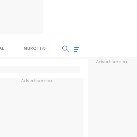
AL
MUROTTAL
TAUSYIAH
SERBA SERBI 
Advertisement
Advertisement