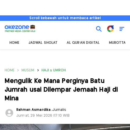
Scroll kebawah untuk membaca artikel
HOME
JADWAL SHOLAT
AL QUR'AN DIGITAL
MUROTTAL
HOME
MUSLIM
HAJI & UMROH
Mengulik Ke Mana Perginya Batu
Jumrah usai Dilempar Jemaah Haji di
Mina
Rahman Asmardika
,
Jurnalis
Jum'at, 29 Mei 2026 |17:10 WIB