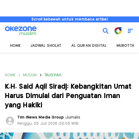
Scroll kebawah untuk membaca artikel
HOME
JADWAL SHOLAT
AL QUR'AN DIGITAL
MUROTTAL
HOME
MUSLIM
TAUSYIAH
K.H. Said Aqil Siradj: Kebangkitan Umat
Harus Dimulai dari Penguatan Iman
yang Hakiki
Tim iNews Media Group
,
Jurnalis
Minggu, 05 Juli 2026 |20:05 WIB