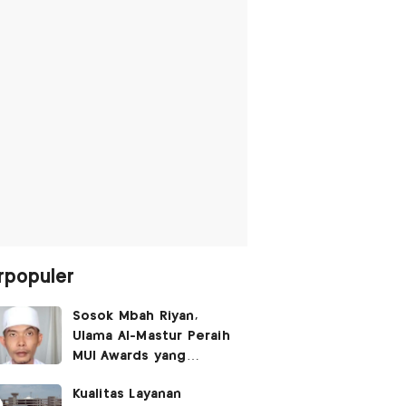
rpopuler
Sosok Mbah Riyan,
Ulama Al-Mastur Peraih
MUI Awards yang
Berprofesi Sebagai
Kualitas Layanan
Tukang Bangunan