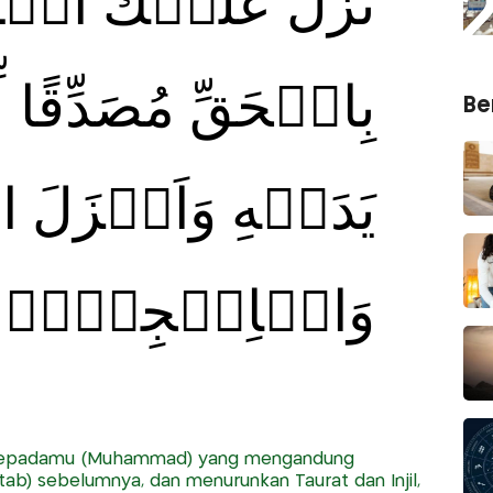
نَزَّلَ عَلَيۡكَ الۡـ
بِالۡحَقِّ مُصَدِّقًا ل
Ber
يَدَيۡهِ وَاَنۡزَلَ ال
وَالۡاِنۡجِيۡلَۙ
) kepadamu (Muhammad) yang mengandung
ab) sebelumnya, dan menurunkan Taurat dan Injil,