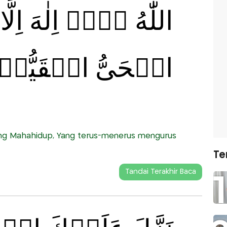
اللّٰهُ لَاۤ اِلٰهَ اِلّ
الۡحَىُّ الۡقَيُّوۡم
 Yang Mahahidup, Yang terus-menerus mengurus
Te
Tandai Terakhir Baca