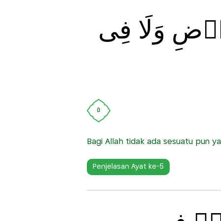
ضِ وَلَا فِى
٥
Bagi Allah tidak ada sesuatu pun ya
Penjelasan Ayat ke-5