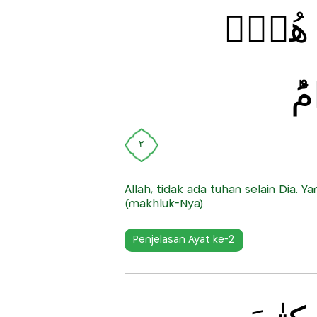
َا هُوَۙ
ُؕ
٢
Allah, tidak ada tuhan selain Dia.
(makhluk-Nya).
Penjelasan Ayat ke-2