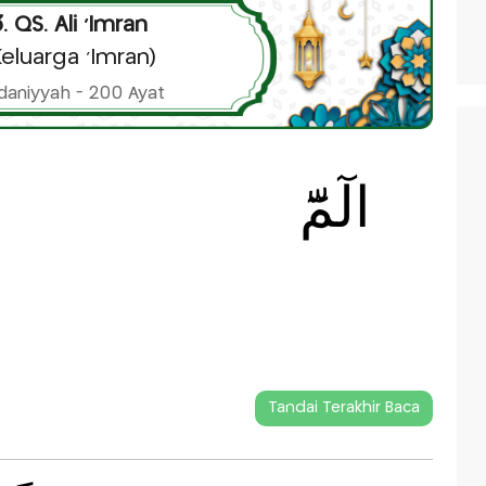
. QS. Ali 'Imran
Keluarga 'Imran)
aniyyah - 200 Ayat
الٓمّٓ
Tandai Terakhir Baca