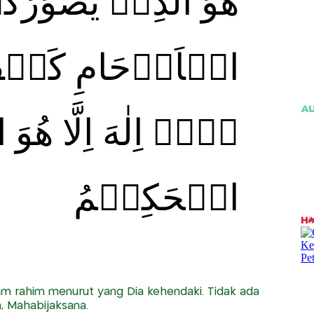
هُوَ الَّذِىۡ يُصَوِّرُ
الۡاَرۡحَامِ كَيۡف ‌ؕ
لَاۤ اِلٰهَ اِلَّا هُو
الۡحَكِيۡمُ
 rahim menurut yang Dia kehendaki. Tidak ada
, Mahabijaksana.