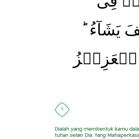
كُمۡ فِى
َ يَشَآءُ
َ الۡعَزِيۡزُ
٦
Dialah yang membentuk kamu dalam
tuhan selain Dia. Yang Mahaperkasa