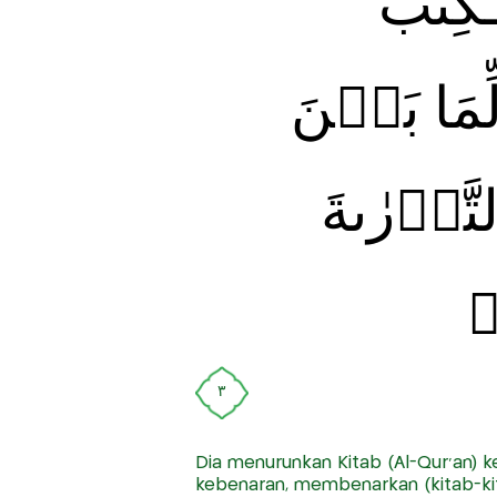
كِتٰبَ
ِّمَا بَيۡنَ
تَّوۡرٰٮةَ
‏
٣
Dia menurunkan Kitab (Al-Qur'an
kebenaran, membenarkan (kitab-kit