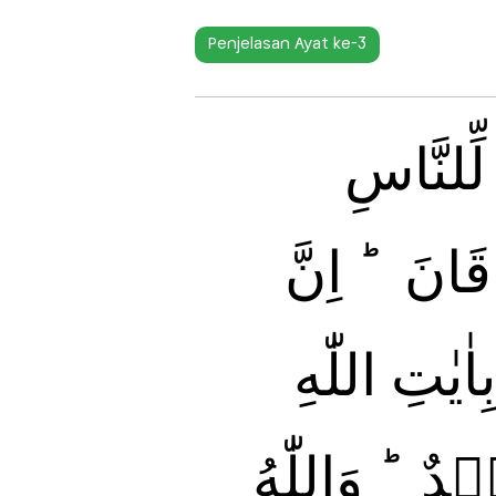
Penjelasan Ayat ke-3
ِلنَّاسِ
نَ ؕ‌ اِنَّ
يٰتِ اللّٰهِ
ٌ ‌ؕ وَاللّٰهُ