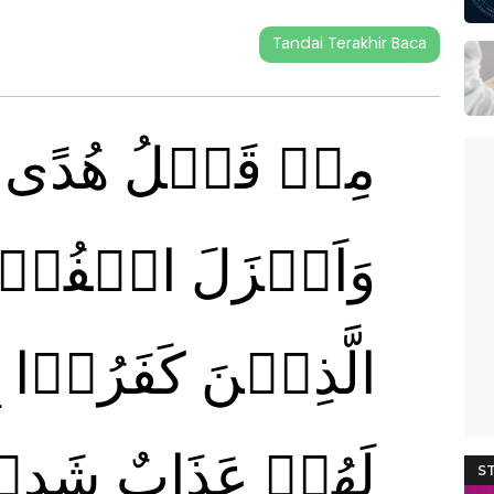
Tandai Terakhir Baca
مِنۡ قَبۡلُ هُدًى لّ
وَاَنۡزَلَ الۡفُرۡقَا
الَّذِيۡنَ كَفَرُوۡا بِاٰ
لَهُمۡ عَذَابٌ شَدِيۡد