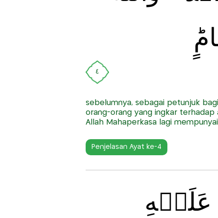
مٍؕ
٤
sebelumnya, sebagai petunjuk bagi
orang-orang yang ingkar terhadap
Allah Mahaperkasa lagi mempunya
Penjelasan Ayat ke-4
ى عَلَيۡهِ