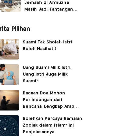
Jemaah di Armuzna
Masih Jadi Tantangan
Besar, Ini Kata Menhaj
ita Pilihan
Suami Tak Sholat, Istri
Boleh Nasihati?
Uang Suami Milik Istri,
Uang Istri Juga Milik
Suami?
Bacaan Doa Mohon
Perlindungan dari
Bencana, Lengkap Arab
Latin dan Terjemahan
Bolehkah Percaya Ramalan
Zodiak dalam Islam? Ini
Penjelasannya