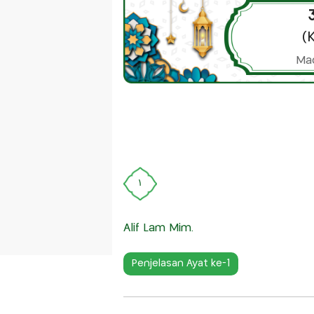
3
(
Mad
١
Alif Lam Mim.
Penjelasan Ayat ke-1