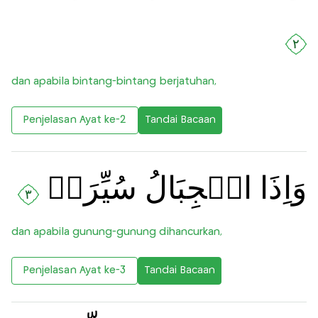
٢
dan apabila bintang-bintang berjatuhan,
Penjelasan Ayat ke-2
Tandai Bacaan
وَاِذَا الۡجِبَالُ سُيِّرَتۡ
٣
dan apabila gunung-gunung dihancurkan,
Penjelasan Ayat ke-3
Tandai Bacaan