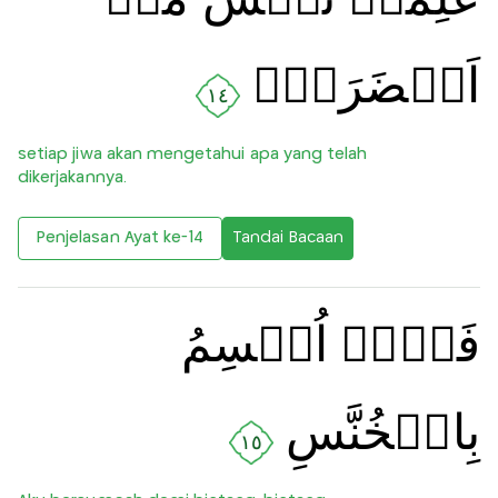
اَحۡضَرَتۡؕ
١٤
setiap jiwa akan mengetahui apa yang telah
dikerjakannya.
Penjelasan Ayat ke-14
Tandai Bacaan
فَلَاۤ اُقۡسِمُ
بِالۡخُنَّسِ
١٥