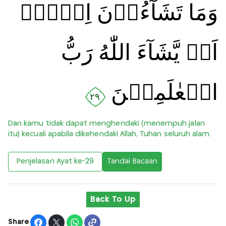
وَمَا تَشَآءُوۡنَ اِلَّاۤ
اَنۡ يَّشَآءَ اللّٰهُ رَبُّ
الۡعٰلَمِيۡنَ
٢٩
Dan kamu tidak dapat menghendaki (menempuh jalan
itu) kecuali apabila dikehendaki Allah, Tuhan seluruh alam.
Penjelasan Ayat ke-29
Tandai Bacaan
Back To Up
Share