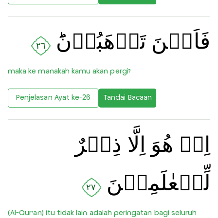
فَاَيۡنَ تَذۡهَبُوۡنَؕ
٢٦
maka ke manakah kamu akan pergi?
Penjelasan Ayat ke-26
Tandai Bacaan
اِنۡ هُوَ اِلَّا ذِكۡرٌ
لِّلۡعٰلَمِيۡنَ
٢٧
(Al-Qur'an) itu tidak lain adalah peringatan bagi seluruh