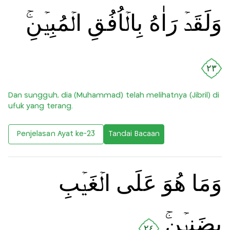
وَلَقَدۡ رَاٰهُ بِالۡاُفُقِ الۡمُبِيۡنِ‌ۚ
٢٣
Dan sungguh, dia (Muhammad) telah melihatnya (Jibril) di
ufuk yang terang.
Penjelasan Ayat ke-23
Tandai Bacaan
وَمَا هُوَ عَلَى الۡغَيۡبِ
بِضَنِيۡنٍ‌ۚ
٢٤