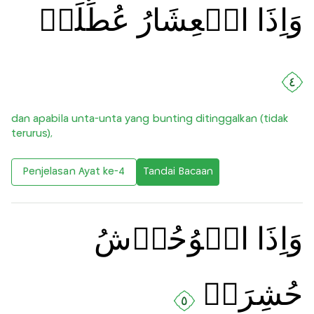
وَاِذَا الۡعِشَارُ عُطِّلَتۡ
٤
dan apabila unta-unta yang bunting ditinggalkan (tidak
terurus),
Penjelasan Ayat ke-4
Tandai Bacaan
وَاِذَا الۡوُحُوۡشُ
حُشِرَتۡ
٥