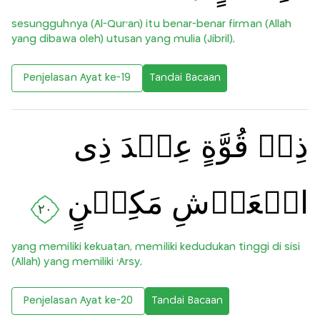
sesungguhnya (Al-Qur'an) itu benar-benar firman (Allah
yang dibawa oleh) utusan yang mulia (Jibril),
Penjelasan Ayat ke-19
Tandai Bacaan
ذِىۡ قُوَّةٍ عِنۡدَ ذِى
الۡعَرۡشِ مَكِيۡنٍ
٢٠
yang memiliki kekuatan, memiliki kedudukan tinggi di sisi
(Allah) yang memiliki ‘Arsy,
Penjelasan Ayat ke-20
Tandai Bacaan