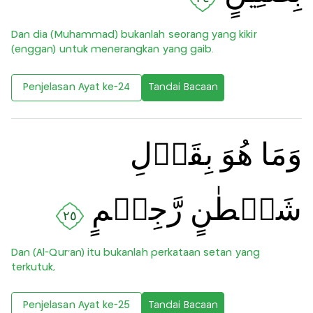
Dan dia (Muhammad) bukanlah seorang yang kikir
(enggan) untuk menerangkan yang gaib.
Penjelasan Ayat ke-24
Tandai Bacaan
وَمَا هُوَ بِقَوۡلِ
شَيۡطٰنٍ رَّجِيۡمٍ
٢٥
Dan (Al-Qur'an) itu bukanlah perkataan setan yang
terkutuk,
Penjelasan Ayat ke-25
Tandai Bacaan