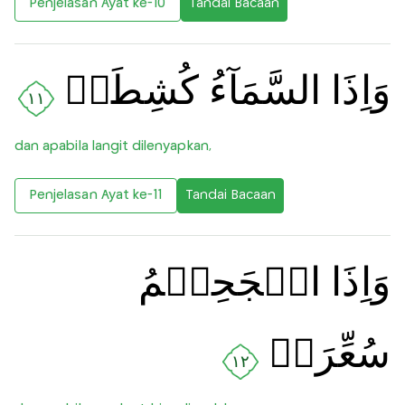
Penjelasan Ayat ke-10
Tandai Bacaan
وَاِذَا السَّمَآءُ كُشِطَتۡ
١١
dan apabila langit dilenyapkan,
Penjelasan Ayat ke-11
Tandai Bacaan
وَاِذَا الۡجَحِيۡمُ
سُعِّرَتۡ
١٢