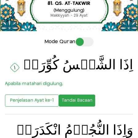
81. QS. AT-TAKWIR
(Menggulung)
Makkiyyah - 29 Ayat
Mode Qur'an
اِذَا الشَّمۡسُ كُوِّرَتۡ
١
Apabila matahari digulung,
Penjelasan Ayat ke-1
Tandai Bacaan
وَاِذَا النُّجُوۡمُ انْكَدَرَتۡ