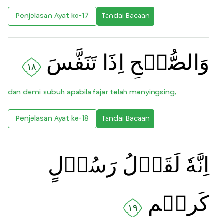
Penjelasan Ayat ke-17
Tandai Bacaan
وَالصُّبۡحِ اِذَا تَنَفَّسَ
١٨
dan demi subuh apabila fajar telah menyingsing,
Penjelasan Ayat ke-18
Tandai Bacaan
اِنَّهٗ لَقَوۡلُ رَسُوۡلٍ
كَرِيۡمٍ
١٩