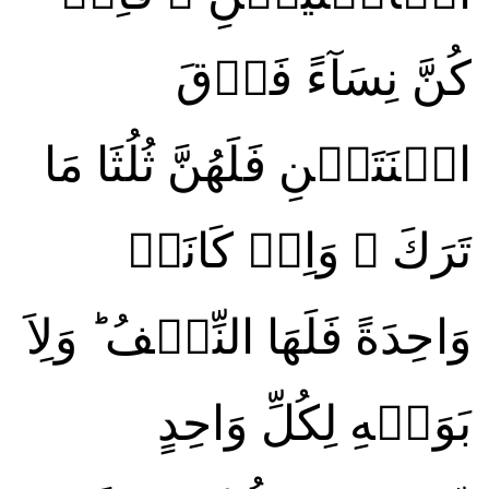
كُنَّ نِسَآءً فَوۡقَ
اثۡنَتَيۡنِ فَلَهُنَّ ثُلُثَا مَا
تَرَكَ‌ ۚ وَاِنۡ كَانَتۡ
وَاحِدَةً فَلَهَا النِّصۡفُ‌ ؕ وَلِاَ
بَوَيۡهِ لِكُلِّ وَاحِدٍ