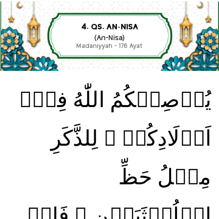
4. QS. AN-NISA
(An-Nisa)
Madaniyyah - 176 Ayat
يُوۡصِيۡكُمُ اللّٰهُ فِىۡۤ
اَوۡلَادِكُمۡ‌ ۖ لِلذَّكَرِ
مِثۡلُ حَظِّ
الۡاُنۡثَيَيۡنِ‌ ۚ فَاِنۡ