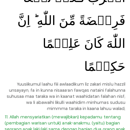
فَرِيۡضَةً مِّنَ اللّٰهِ ‌ؕ اِنَّ
اللّٰهَ كَانَ عَلِيۡمًا
حَكِيۡمًا
Yuusiikumul laahu fiii awlaadikum liz zakari mislu hazzil
unsayayn; fa in kunna nisaaa'an fawqas nataini falahunna
suhusaa maa taraka wa in kaanat waahidatan falahan nisf;
wa li abawaihi likulli waahidim minhumas sudusu
mimmma taraka in kaana lahuu walad;
11. Allah mensyariatkan (mewajibkan) kepadamu tentang
(pembagian warisan untuk) anak-anakmu, (yaitu) bagian
seorang anak laki-laki sama dengan bagian dua orang anak