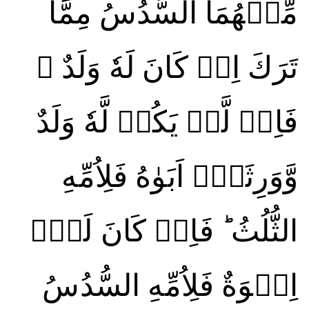
مِّنۡهُمَا السُّدُسُ مِمَّا
تَرَكَ اِنۡ كَانَ لَهٗ وَلَدٌ ۚ
فَاِنۡ لَّمۡ يَكُنۡ لَّهٗ وَلَدٌ
وَّوَرِثَهٗۤ اَبَوٰهُ فَلِاُمِّهِ
الثُّلُثُ‌ ؕ فَاِنۡ كَانَ لَهٗۤ
اِخۡوَةٌ فَلِاُمِّهِ السُّدُسُ