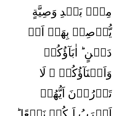
مِنۡۢ بَعۡدِ وَصِيَّةٍ
يُّوۡصِىۡ بِهَاۤ اَوۡ
دَيۡنٍ‌ ؕ اٰبَآؤُكُمۡ
وَاَبۡنَآؤُكُمۡ ۚ لَا
تَدۡرُوۡنَ اَيُّهُمۡ
اَقۡرَبُ لَـكُمۡ نَفۡعًا‌ ؕ