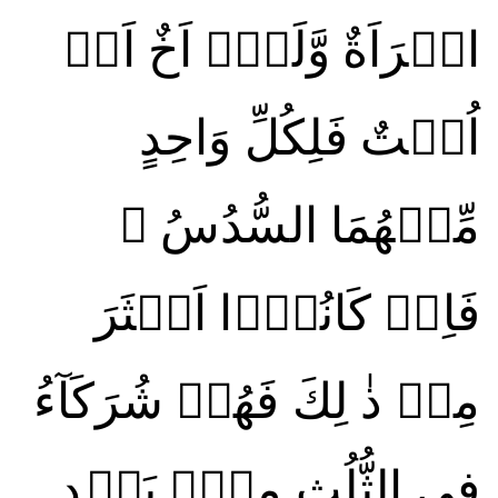
امۡرَاَةٌ وَّلَهٗۤ اَخٌ اَوۡ
اُخۡتٌ فَلِكُلِّ وَاحِدٍ
مِّنۡهُمَا السُّدُسُ‌ ۚ
فَاِنۡ كَانُوۡۤا اَكۡثَرَ
مِنۡ ذٰ لِكَ فَهُمۡ شُرَكَآءُ
فِى الثُّلُثِ مِنۡۢ بَعۡدِ