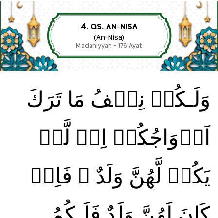
4. QS. AN-NISA
(An-Nisa)
Madaniyyah - 176 Ayat
وَلَـكُمۡ نِصۡفُ مَا تَرَكَ
اَزۡوَاجُكُمۡ اِنۡ لَّمۡ
يَكُنۡ لَّهُنَّ وَلَدٌ ۚ فَاِنۡ
كَانَ لَهُنَّ وَلَدٌ فَلَـكُمُ