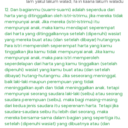
lam yakul lakum walad; fa in kaana lakum waladu
12. Dan bagianmu (suami-suami) adalah seperdua dari
harta yang ditinggalkan oleh istri-istrimu, jika mereka tidak
mempunyai anak. Jika mereka (istri-istrimu) itu
mempunyai anak, maka kamu mendapat seperempat
dari harta yang ditinggalkannya setelah (dipenuhi) wasiat
yang mereka buat atau (dan setelah dibayar) hutangnya.
Para istri memperoleh seperempat harta yang kamu
tinggalkan jika kamu tidak mempunyai anak. Jika kamu
mempunyai anak, maka para istri memperoleh
seperdelapan dari harta yang kamu tinggalkan (setelah
dipenuhi) wasiat yang kamu buat atau (dan setelah
dibayar) hutang-hutangmu. Jika seseorang meninggal,
baik laki-laki maupun perempuan yang tidak
meninggalkan ayah dan tidak meninggalkan anak, tetapi
mempunyai seorang saudara laki-laki (seibu) atau seorang
saudara perempuan (seibu), maka bagi masing-masing
dari kedua jenis saudara itu seperenam harta. Tetapi jika
saudara-saudara seibu itu lebih dari seorang, maka
mereka bersama-sama dalam bagian yang sepertiga itu,
setelah (dipenuhi wasiat) yang dibuatnya atau (dan