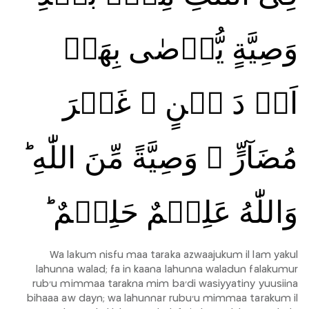
وَصِيَّةٍ يُّوۡصٰى بِهَاۤ
اَوۡ دَ يۡنٍ ۙ غَيۡرَ
مُضَآرٍّ‌ ۚ وَصِيَّةً مِّنَ اللّٰهِ‌ ؕ
وَاللّٰهُ عَلِيۡمٌ حَلِيۡمٌ ؕ‏
Wa lakum nisfu maa taraka azwaajukum il lam yakul
lahunna walad; fa in kaana lahunna waladun falakumur
rub'u mimmaa tarakna mim ba'di wasiyyatiny yuusiina
bihaaa aw dayn; wa lahunnar rubu'u mimmaa tarakum il