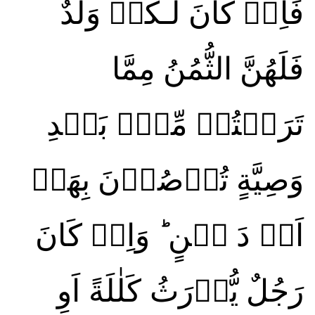
فَاِنۡ كَانَ لَـكُمۡ وَلَدٌ
فَلَهُنَّ الثُّمُنُ مِمَّا
تَرَكۡتُمۡ‌ مِّنۡۢ بَعۡدِ
وَصِيَّةٍ تُوۡصُوۡنَ بِهَاۤ
اَوۡ دَ يۡنٍ‌ ؕ وَاِنۡ كَانَ
رَجُلٌ يُّوۡرَثُ كَلٰلَةً اَوِ