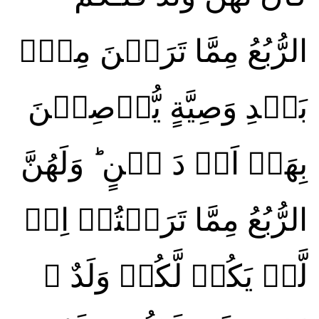
الرُّبُعُ مِمَّا تَرَكۡنَ‌ مِنۡۢ
بَعۡدِ وَصِيَّةٍ يُّوۡصِيۡنَ
بِهَاۤ اَوۡ دَ يۡنٍ‌ ؕ وَلَهُنَّ
الرُّبُعُ مِمَّا تَرَكۡتُمۡ اِنۡ
لَّمۡ يَكُنۡ لَّكُمۡ وَلَدٌ ۚ