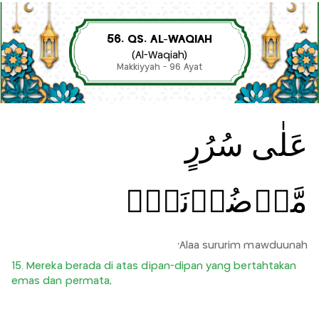
56. QS. AL-WAQIAH
(Al-Waqiah)
Makkiyyah - 96 Ayat
عَلٰى سُرُرٍ
مَّوۡضُوۡنَةٍۙ
'Alaa sururim mawduunah
15. Mereka berada di atas dipan-dipan yang bertahtakan
emas dan permata,