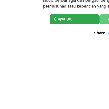
hidup berbahagia dan bergaul deng
permusuhan atau kebencian yang a
Ayat (15)
T
Share