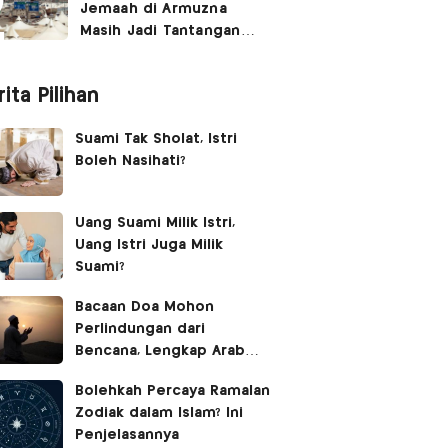
Jemaah di Armuzna
Masih Jadi Tantangan
Besar, Ini Kata Menhaj
ita Pilihan
Suami Tak Sholat, Istri
Boleh Nasihati?
Uang Suami Milik Istri,
Uang Istri Juga Milik
Suami?
Bacaan Doa Mohon
Perlindungan dari
Bencana, Lengkap Arab
Latin dan Terjemahan
Bolehkah Percaya Ramalan
Zodiak dalam Islam? Ini
Penjelasannya