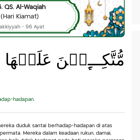
. QS. Al-Waqiah
(Hari Kiamat)
akkiyyah - 96 Ayat
مُّتَّكِـــِٕيۡنَ عَلَيۡهَا 
adap-hadapan.
mereka duduk santai berhadap-hadapan di atas
permata. Mereka dalam keadaan rukun, damai,