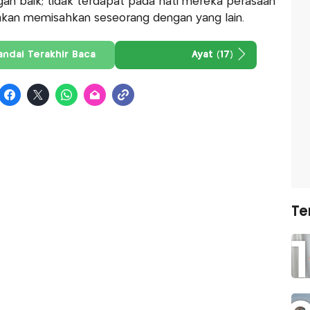
an baik; tidak terdapat pada hati mereka perasaan
kan memisahkan seseorang dengan yang lain.
andai Terakhir Baca
Ayat (17)
Te