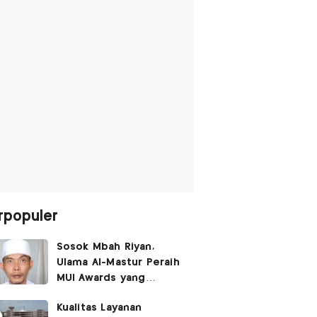
rpopuler
Sosok Mbah Riyan,
Ulama Al-Mastur Peraih
MUI Awards yang
Berprofesi Sebagai
Kualitas Layanan
Tukang Bangunan