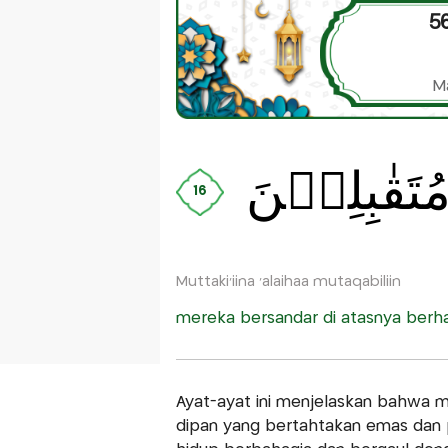
56
M
مُتَقٰبِلِيۡنَ
16
Muttaki'iina 'alaihaa mutaqabiliin
mereka bersandar di atasnya berh
Ayat-ayat ini menjelaskan bahwa 
dipan yang bertahtakan emas dan 