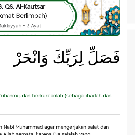
8. QS. Al-Kautsar
ikmat Berlimpah)
akkiyyah - 3 Ayat
فَصَلِّ لِرَبِّكَ وَانْحَرْ
Tuhanmu, dan berkurbanlah (sebagai ibadah dan
kan Nabi Muhammad agar mengerjakan salat dan
Allah semata, karena Dia sajalah yang