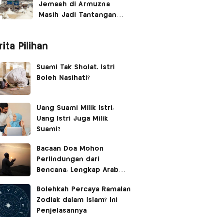
Jemaah di Armuzna
Masih Jadi Tantangan
Besar, Ini Kata Menhaj
ita Pilihan
Suami Tak Sholat, Istri
Boleh Nasihati?
Uang Suami Milik Istri,
Uang Istri Juga Milik
Suami?
Bacaan Doa Mohon
Perlindungan dari
Bencana, Lengkap Arab
Latin dan Terjemahan
Bolehkah Percaya Ramalan
Zodiak dalam Islam? Ini
Penjelasannya