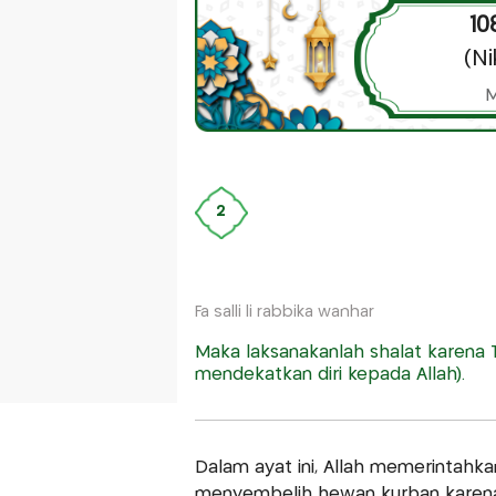
10
(N
M
2
Fa salli li rabbika wanhar
Maka laksanakanlah shalat karena 
mendekatkan diri kepada Allah).
Dalam ayat ini, Allah memerintah
menyembelih hewan kurban karena 