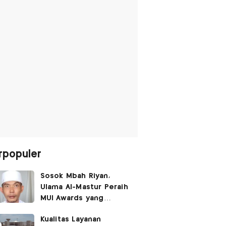
rpopuler
Sosok Mbah Riyan,
Ulama Al-Mastur Peraih
MUI Awards yang
Berprofesi Sebagai
Kualitas Layanan
Tukang Bangunan