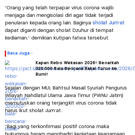
"Orang yang telah terpapar virus corona wajib
menjaga dan mengisolasi diri agar tidak terjadi
penularan kepada orang lain. Baginya
sholat Jum'at
dapat diganti dengan sholat Dzuhur di tempat
kediaman," demikian kutipan fatwa tersebut.
Baca Juga :
Kapan Rebo Wekasan 2026? Benarkah
320.000 Bala Bencana Bakal Turun ke
Bumi?
Sejalan dengan MUI, Bahtsul Masail Syuriah Pengurus
Wilayah Nahdlatul Ulama Jawa Timur (PWNU Jatim)
memutuskan orang terjangkit virus corona tidak
harus ikut sholat Jum'at.
"Bagi yang terkonfirmasi positif corona maka
hukumnya haram menghadiri kegiataan keagamaan