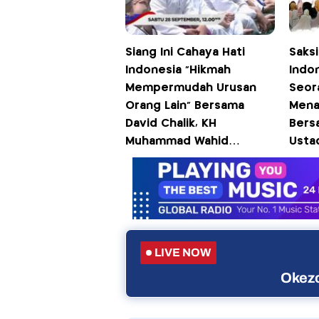
Siang Ini Cahaya Hati
Saks
Indonesia "Hikmah
Indo
Mempermudah Urusan
Seor
Orang Lain" Bersama
Mena
David Chalik, KH
Bersa
Muhammad Wahid
Usta
Nurudin, Ustadz
Ustad
Mantazaka, dan KH Dr May
Usta
Dedu Pukul 12.00 WIB
Pukul
Hanya di iNews
LIVE NOW
Okezo