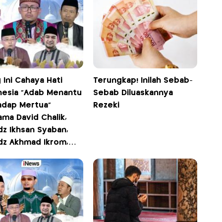
 Ini Cahaya Hati
Terungkap! Inilah Sebab-
nesia "Adab Menantu
Sebab Diluaskannya
adap Mertua"
Rezeki
ma David Chalik,
dz Ikhsan Syaban,
dz Akhmad Ikrom,
Ustadz Bahrul Hikam
 12.00 WIB Hanya di
s