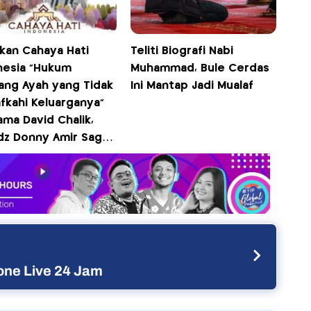
ikan Cahaya Hati
Teliti Biografi Nabi
nesia "Hukum
Muhammad, Bule Cerdas
ang Ayah yang Tidak
Ini Mantap Jadi Mualaf
fkahi Keluarganya"
ma David Chalik,
dz Donny Amir Sagar,
z Fathullah, dan
dz Irwan Maulana
 12.00 WIB di iNews
ne Live 24 Jam