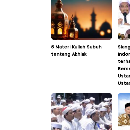
5 Materi Kuliah Subuh
Siang
tentang Akhlak
Indo
terh
Bersa
Usta
Usta
dan 
Pukul
iNew