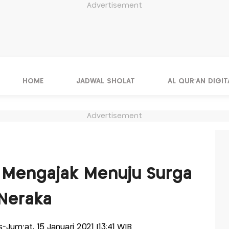
Advertisement
HOME
JADWAL SHOLAT
AL QUR'AN DIGIT
Advertisement
H
at Mengajak Menuju Surga
Neraka
is-Jum'at, 15 Januari 2021 |13:41 WIB