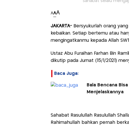
Sahabat selalu mengaja
A
A
A
JAKARTA-
Bersyukurlah orang yan
kebaikan. Setiap bertemu atau han
mengingatkanmu kepada Allah SWT
Ustaz Abu Furaihan Farhan Bin Raml
dikutip pada Jumat (15/1/2021) me
Baca Juga:
Bala Bencana Bisa 
Menjelaskannya
Sahabat Rasulullah Rasulullah Shalla
Rahimahullah bahkan pernah berka