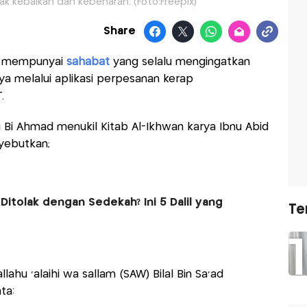
k kebaikan dan kebenaran. (Foto:Freepix)
Share
g mempunyai
sahabat
yang selalu mengingatkan
ya melalui aplikasi perpesanan kerap
.
i Bi Ahmad menukil Kitab Al-Ikhwan karya Ibnu Abid
nyebutkan;
Ditolak dengan Sedekah? Ini 5 Dalil yang
Te
llahu 'alaihi wa sallam (SAW) Bilal Bin Sa’ad
ta: