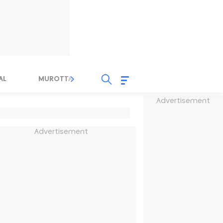
AL
MUROTTAL
TAUSYIAH
SERBA SERBI 
Advertisement
Advertisement