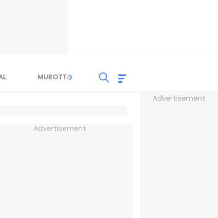
AL
MUROTTAL
TAUSYIAH
SERBA SERBI 
Advertisement
Advertisement