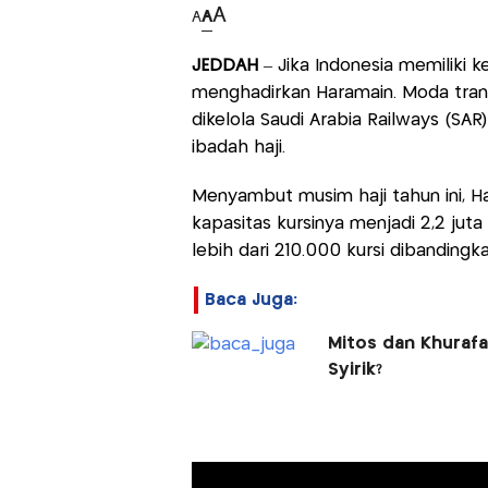
A
A
A
JEDDAH
– Jika Indonesia memiliki 
menghadirkan Haramain. Moda transp
dikelola Saudi Arabia Railways (SA
ibadah haji.
Menyambut musim haji tahun ini, H
kapasitas kursinya menjadi 2,2 juta 
lebih dari 210.000 kursi dibanding
Baca Juga:
Mitos dan Khurafa
Syirik?