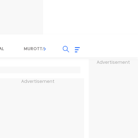
AL
MUROTTAL
TAUSYIAH
SERBA SERBI 
Advertisement
Advertisement