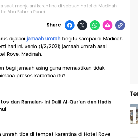
 saat menjalani karantina di sebuah hotel di Madinah.
oto: Abu Sahma Pane)
Share
rus dijalani
jamaah umrah
begitu sampai di Madinah
 hari ini, Senin (1/2/2021) jamaah umrah asal
tel Rove, Madinah.
kan bagi jamaah asing guna memastikan tidak
aimana proses karantina itu?
Te
os dan Ramalan, Ini Dalil Al-Qur'an dan Hadis
hui
 umrah tiba di tempat karantina di Hotel Rove