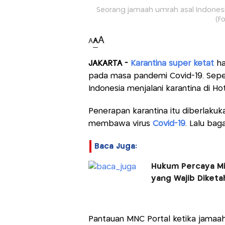
Seorang jamaah umrah asal Indonesia
(F
A
A
A
JAKARTA -
Karantina super ketat
ha
pada masa pandemi Covid-19. Seperti
Indonesia menjalani karantina di Ho
Penerapan karantina itu diberlaku
membawa virus
Covid-19
. Lalu bag
Baca Juga:
Hukum Percaya Mit
yang Wajib Diketa
Pantauan MNC Portal ketika jamaah