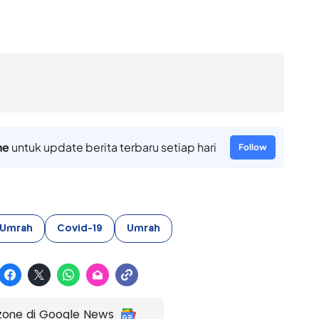
ne
untuk update berita terbaru setiap hari
Follow
 Umrah
Covid-19
Umrah
zone di Google News