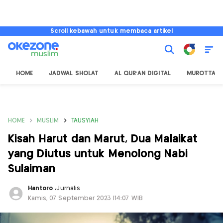
Scroll kebawah untuk membaca artikel
HOME
JADWAL SHOLAT
AL QUR'AN DIGITAL
MUROTTAL
HOME
MUSLIM
TAUSYIAH
Kisah Harut dan Marut, Dua Malaikat
yang Diutus untuk Menolong Nabi
Sulaiman
Hantoro
,
Jurnalis
Kamis, 07 September 2023 |14:07 WIB