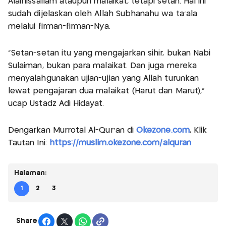
Alaihissallam ataupun malaikat, tetapi setan. Hal ini
sudah dijelaskan oleh Allah Subhanahu wa ta'ala
melalui firman-firman-Nya.
"Setan-setan itu yang mengajarkan sihir, bukan Nabi
Sulaiman, bukan para malaikat. Dan juga mereka
menyalahgunakan ujian-ujian yang Allah turunkan
lewat pengajaran dua malaikat (Harut dan Marut),"
ucap Ustadz Adi Hidayat.
Dengarkan Murrotal Al-Qur'an di
Okezone.com
, Klik
Tautan Ini:
https://muslim.okezone.com/alquran
Halaman:
1
2
3
Share