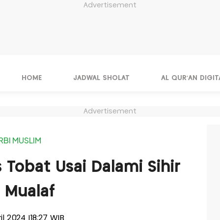
Advertisement
HOME
JADWAL SHOLAT
AL QUR'AN DIGIT
Advertisement
RBI MUSLIM
s Tobat Usai Dalami Sihir
 Mualaf
ril 2024 |18:27 WIB