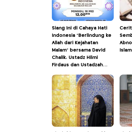
Siang Ini di Cahaya Hati
Cerit
Indonesia “Berlindung ke
Semb
Allah dari Kejahatan
Abno
Malam” bersama David
Islam
Chalik, Ustadz Hilmi
Firdaus dan Ustadzah
Inarotul Ain, Pukul 12.00
WIB di iNews