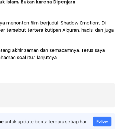
k Islam, Bukan karena Dipenjara
ya menonton film berjudul 'Shadow Emotion'. Di
r tersebut tertera kutipan Alquran, hadis, dan juga
Tentang akhir zaman dan semacamnya. Terus saya
aman soal itu," lanjutnya.
ne
untuk update berita terbaru setiap hari
Follow