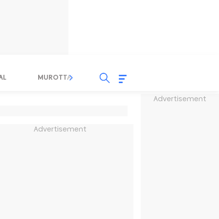
AL
MUROTTAL
TAUSYIAH
SERBA SERBI 
Advertisement
Advertisement