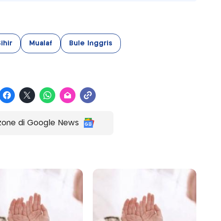
ihir
Mualaf
Bule Inggris
zone di Google News