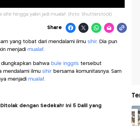
i sihir hingga yakin jadi mualaf. (Foto: Shutterstock)
Share
am yang tobat dari mendalami ilmu
sihir
. Dia pun
kin menjadi
mualaf
.
m, diungkapkan bahwa
bule Inggris
tersebut
ka mendalami ilmu
sihir
bersama komunitasnya. Sam
nya menjadi
mualaf
.
Te
Ditolak dengan Sedekah? Ini 5 Dalil yang