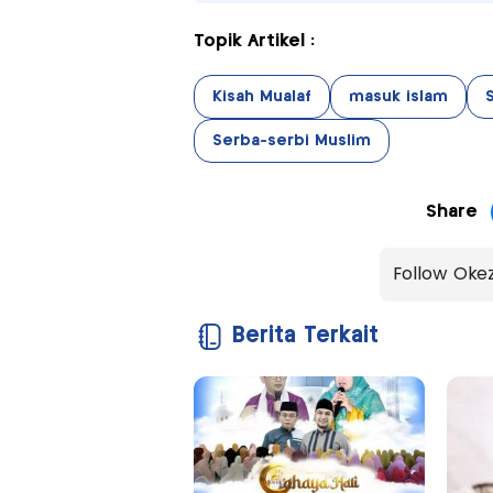
Topik Artikel :
Kisah Mualaf
masuk islam
S
Serba-serbi Muslim
Share
Follow Oke
Berita Terkait