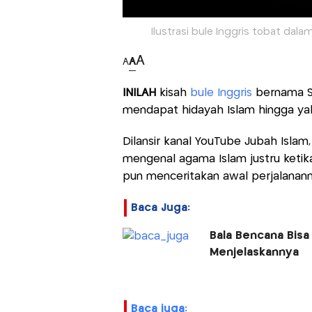
Ilustrasi bule Inggris tobat dalam
A
A
A
INILAH
kisah
bule Inggris
bernama S
mendapat hidayah Islam hingga ya
Dilansir kanal YouTube Jubah Isla
mengenal agama Islam justru keti
pun menceritakan awal perjalanan
Baca Juga:
Bala Bencana Bisa 
Menjelaskannya
baca juga: