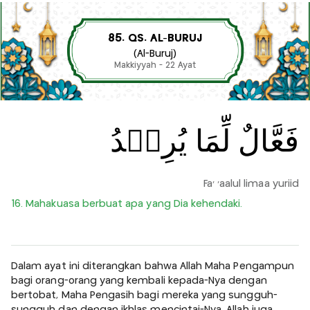
85. QS. AL-BURUJ
(Al-Buruj)
Makkiyyah - 22 Ayat
فَعَّالٌ لِّمَا يُرِيۡدُ
Fa' 'aalul limaa yuriid
16. Mahakuasa berbuat apa yang Dia kehendaki.
Dalam ayat ini diterangkan bahwa Allah Maha Pengampun
bagi orang-orang yang kembali kepada-Nya dengan
bertobat, Maha Pengasih bagi mereka yang sungguh-
sungguh dan dengan ikhlas mencintai-Nya. Allah juga