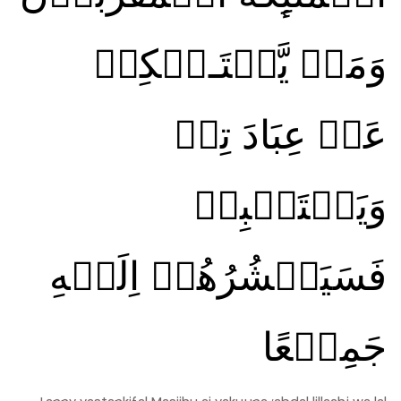
وَمَنۡ يَّسۡتَـنۡكِفۡ
عَنۡ عِبَادَ تِهٖ
وَيَسۡتَكۡبِرۡ
فَسَيَحۡشُرُهُمۡ اِلَيۡهِ
جَمِيۡعًا