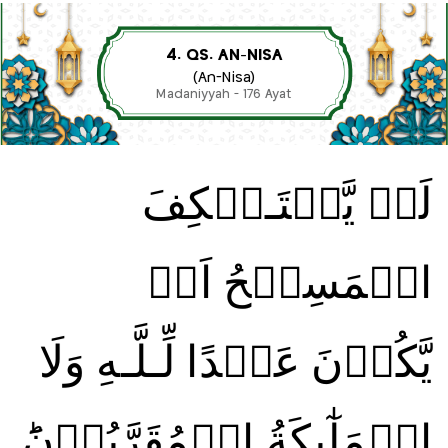
4. QS. AN-NISA
(An-Nisa)
Madaniyyah - 176 Ayat
لَنۡ يَّسۡتَـنۡكِفَ
الۡمَسِيۡحُ اَنۡ
يَّكُوۡنَ عَبۡدًا لِّـلَّـهِ وَلَا
الۡمَلٰٓٮِٕكَةُ الۡمُقَرَّبُوۡنَ‌ؕ