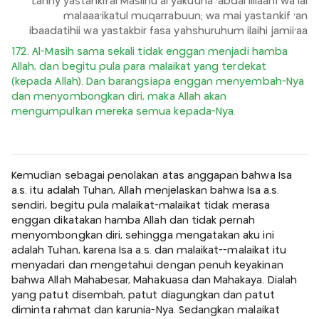
Lanny yastankifal Masiihu ai yakuuna 'abdal lillaahi wa lal
malaaa'ikatul muqarrabuun; wa mai yastankif 'an
ibaadatihii wa yastakbir fasa yahshuruhum ilaihi jamii'aa
172. Al-Masih sama sekali tidak enggan menjadi hamba
Allah, dan begitu pula para malaikat yang terdekat
(kepada Allah). Dan barangsiapa enggan menyembah-Nya
dan menyombongkan diri, maka Allah akan
mengumpulkan mereka semua kepada-Nya.
Kemudian sebagai penolakan atas anggapan bahwa Isa
a.s. itu adalah Tuhan, Allah menjelaskan bahwa Isa a.s.
sendiri, begitu pula malaikat-malaikat tidak merasa
enggan dikatakan hamba Allah dan tidak pernah
menyombongkan diri, sehingga mengatakan aku ini
adalah Tuhan, karena Isa a.s. dan malaikat--malaikat itu
menyadari dan mengetahui dengan penuh keyakinan
bahwa Allah Mahabesar, Mahakuasa dan Mahakaya. Dialah
yang patut disembah, patut diagungkan dan patut
diminta rahmat dan karunia-Nya. Sedangkan malaikat