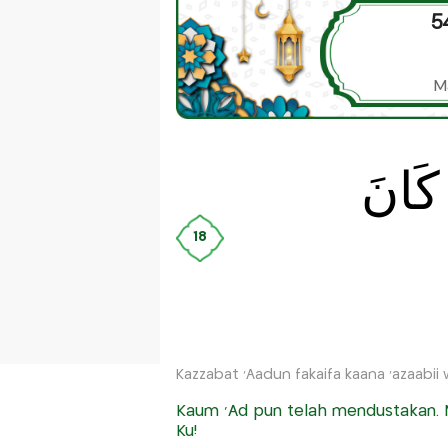
5
M
كَانَ
18
Kazzabat 'Aadun fakaifa kaana 'azaabii
Kaum ‘Ad pun telah mendustakan. 
Ku!