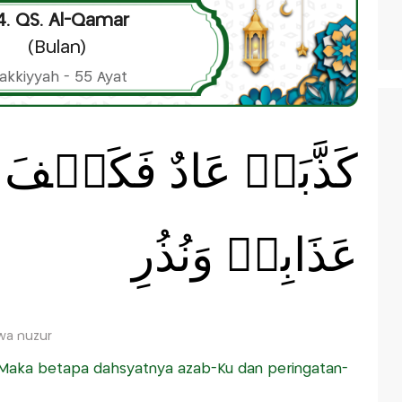
4. QS. Al-Qamar
(Bulan)
akkiyyah - 55 Ayat
كَذَّبَتۡ عَادٌ فَكَيۡفَ 
عَذَابِىۡ وَنُذُرِ
 wa nuzur
Maka betapa dahsyatnya azab-Ku dan peringatan-