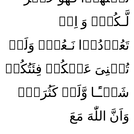
لَّـكُمۡ‌ۚ وَ اِنۡ
تَعُوۡدُوۡا نَـعُدۡ‌ۚ وَلَنۡ
تُغۡنِىَ عَنۡكُمۡ فِئَتُكُمۡ
شَيۡـًٔـا وَّلَوۡ كَثُرَتۡۙ
وَاَنَّ اللّٰهَ مَعَ