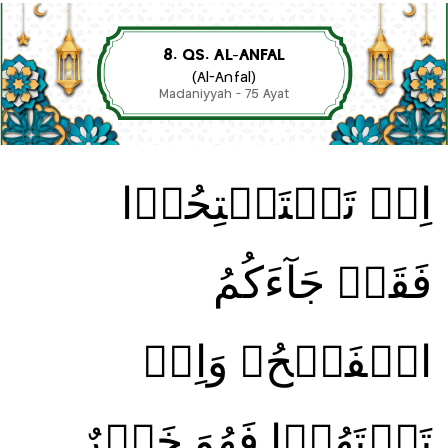
8. QS. AL-ANFAL
(Al-Anfal)
Madaniyyah - 75 Ayat
اِنۡ تَسۡتَفۡتِحُوۡا
فَقَدۡ جَآءَكُمُ
الۡفَتۡحُ‌ۚ وَاِنۡ
تَنۡتَهُوۡا فَهُوَ خَيۡرٌ