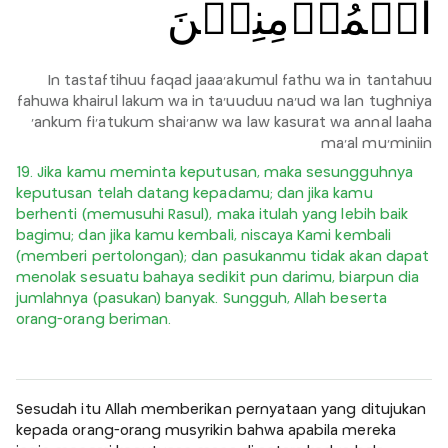
الۡمُؤۡمِنِيۡنَ
In tastaftihuu faqad jaaa'akumul fathu wa in tantahuu
fahuwa khairul lakum wa in ta'uuduu na'ud wa lan tughniya
'ankum fi'atukum shai'anw wa law kasurat wa annal laaha
ma'al mu'miniin
19. Jika kamu meminta keputusan, maka sesungguhnya
keputusan telah datang kepadamu; dan jika kamu
berhenti (memusuhi Rasul), maka itulah yang lebih baik
bagimu; dan jika kamu kembali, niscaya Kami kembali
(memberi pertolongan); dan pasukanmu tidak akan dapat
menolak sesuatu bahaya sedikit pun darimu, biarpun dia
jumlahnya (pasukan) banyak. Sungguh, Allah beserta
orang-orang beriman.
Sesudah itu Allah memberikan pernyataan yang ditujukan
kepada orang-orang musyrikin bahwa apabila mereka