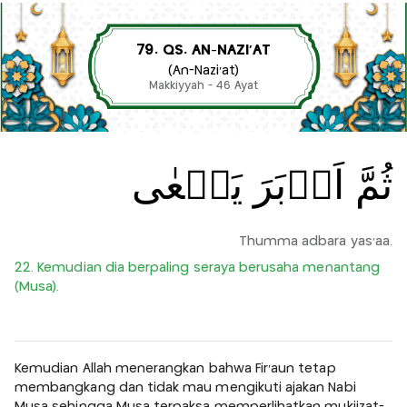
79. QS. AN-NAZI'AT
(An-Nazi'at)
Makkiyyah - 46 Ayat
ثُمَّ اَدۡبَرَ يَسۡعٰى
Thumma adbara yas'aa.
22. Kemudian dia berpaling seraya berusaha menantang
(Musa).
Kemudian Allah menerangkan bahwa Fir'aun tetap
membangkang dan tidak mau mengikuti ajakan Nabi
Musa sehingga Musa terpaksa memperlihatkan mukjizat-