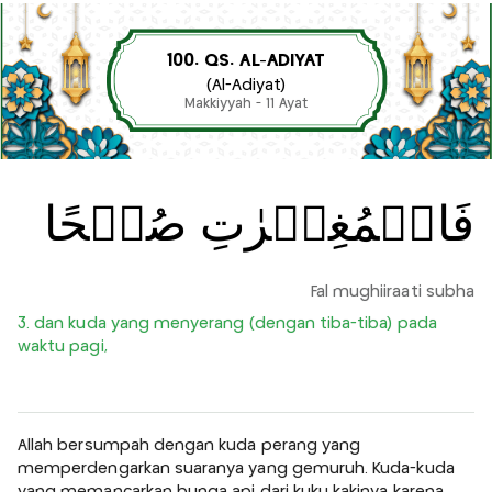
100. QS. AL-ADIYAT
(Al-Adiyat)
Makkiyyah - 11 Ayat
فَالۡمُغِيۡرٰتِ صُبۡحًا
Fal mughiiraati subha
3. dan kuda yang menyerang (dengan tiba-tiba) pada
waktu pagi,
Allah bersumpah dengan kuda perang yang
memperdengarkan suaranya yang gemuruh. Kuda-kuda
yang memancarkan bunga api dari kuku kakinya karena