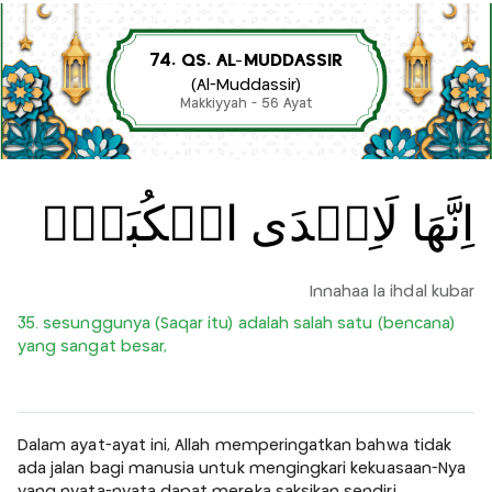
74. QS. AL-MUDDASSIR
(Al-Muddassir)
Makkiyyah - 56 Ayat
اِنَّهَا لَاِحۡدَى الۡكُبَرِۙ‏
Innahaa la ihdal kubar
35. sesunggunya (Saqar itu) adalah salah satu (bencana)
yang sangat besar,
Dalam ayat-ayat ini, Allah memperingatkan bahwa tidak
ada jalan bagi manusia untuk mengingkari kekuasaan-Nya
yang nyata-nyata dapat mereka saksikan sendiri.