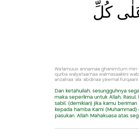
لٰى كُلِّ
Wa'lamuuo annamaa ghanimtum min sha'in
qurba walyataamaa walmasaakiini wabn
anzalnaa 'ala 'abdinaa yawmal Furqaani 
Dan ketahuilah, sesungguhnya seg
maka seperlima untuk Allah, Rasul, 
sabil, (demikian) jika kamu berima
kepada hamba Kami (Muhammad) di 
pasukan. Allah Mahakuasa atas seg