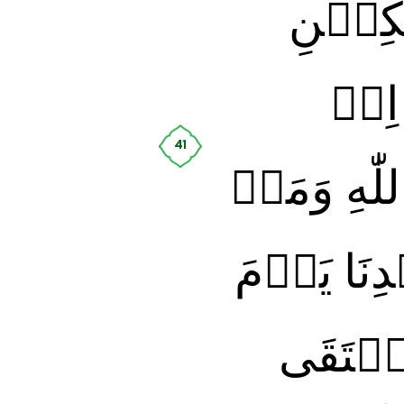
كِيۡنِ
اِنۡ
41
ّٰهِ وَمَاۤ
نَا يَوۡمَ
لۡتَقَى