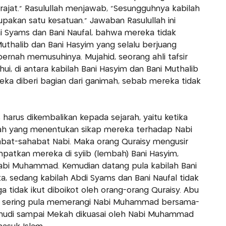
jat." Rasulullah menjawab, "Sesungguhnya kabilah
pakan satu kesatuan." Jawaban Rasulullah ini
ni Syams dan Bani Naufal, bahwa mereka tidak
thalib dan Bani Hasyim yang selalu berjuang
ernah memusuhinya. Mujahid, seorang ahli tafsir
, di antara kabilah Bani Hasyim dan Bani Muthalib
eka diberi bagian dari ganimah, sebab mereka tidak
harus dikembalikan kepada sejarah, yaitu ketika
alah yang menentukan sikap mereka terhadap Nabi
t-sahabat Nabi. Maka orang Quraisy mengusir
atkan mereka di syiib (lembah) Bani Hasyim,
Nabi Muhammad. Kemudian datang pula kabilah Bani
 sedang kabilah Abdi Syams dan Bani Naufal tidak
tidak ikut diboikot oleh orang-orang Quraisy. Abu
ah sering pula memerangi Nabi Muhammad bersama-
ahudi sampai Mekah dikuasai oleh Nabi Muhammad