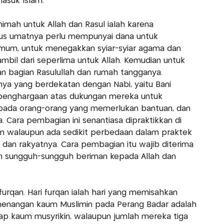
masuk Islam.
mah untuk Allah dan Rasul ialah karena
us umatnya perlu mempunyai dana untuk
mum, untuk menegakkan syiar-syiar agama dan
mbil dari seperlima untuk Allah. Kemudian untuk
an bagian Rasulullah dan rumah tangganya.
nya yang berdekatan dengan Nabi, yaitu Bani
 penghargaan atas dukungan mereka untuk
epada orang-orang yang memerlukan bantuan, dan
 Cara pembagian ini senantiasa dipraktikkan di
am walaupun ada sedikit perbedaan dalam praktek
an rakyatnya. Cara pembagian itu wajib diterima
in sungguh-sungguh beriman kepada Allah dan
urqan. Hari furqan ialah hari yang memisahkan
emenangan kaum Muslimin pada Perang Badar adalah
p kaum musyrikin, walaupun jumlah mereka tiga