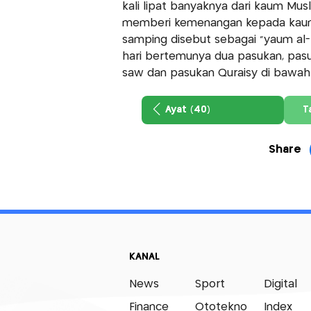
kali lipat banyaknya dari kaum Mus
memberi kemenangan kepada kaum M
samping disebut sebagai "yaum al-f
hari bertemunya dua pasukan, pa
saw dan pasukan Quraisy di bawah
Ayat (40)
T
Share
KANAL