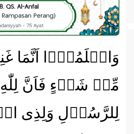
8. QS. Al-Anfal
a Rampasan Perang)
daniyyah - 75 Ayat
وَاعۡلَمُوۡۤا اَنَّمَا غَ
مِّنۡ شَىۡءٍ فَاَنَّ لِلّٰهِ
لِلرَّسُوۡلِ وَلِذِى ا