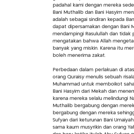
padahal kami dengan mereka sedera
Bani Muthalib dan Bani Hasyim meru
adalah sebagai sindiran kepada Ba
dapat dipersamakan dengan Bani Mu
mendampingi Rasulullah dan tidak p
mengatakan bahwa Allah mengetahui
banyak yang miskin. Karena itu mer
boleh menerima zakat.
Perbedaan dalam perlakuan di atas 
orang Quraisy menulis sebuah ris
Muhammad untuk memboikot sahaba
Bani Hasyim dari Mekah dan menemp
karena mereka selalu melindungi 
Muthalib bergabung dengan mereka,
bergabung dengan mereka sehingga 
Sufyan dari keturunan Bani Umaiy
sama kaum musyrikin dan orang Y