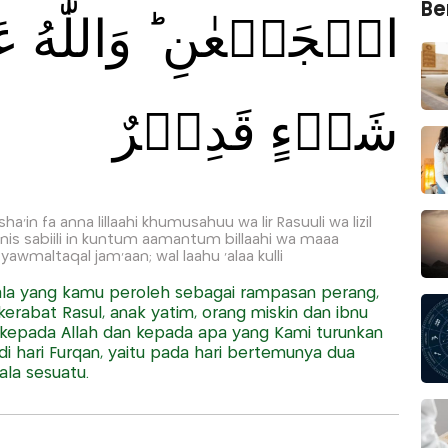
Ber
الۡجَمۡعٰنِ‌ ؕ وَاللّٰهُ عَ
شَىۡءٍ قَدِيۡرٌ
 fa anna lillaahi khumusahuu wa lir Rasuuli wa lizil
is sabiili in kuntum aamantum billaahi wa maaa
yawmaltaqal jam'aan; wal laahu 'alaa kulli
ala yang kamu peroleh sebagai rampasan perang,
kerabat Rasul, anak yatim, orang miskin dan ibnu
n kepada Allah dan kepada apa yang Kami turunkan
hari Furqan, yaitu pada hari bertemunya dua
ala sesuatu.