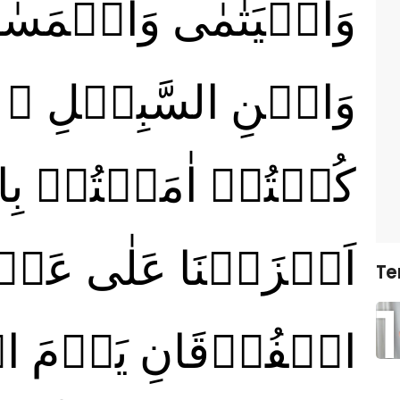
وَالۡيَتٰمٰى وَالۡمَسٰ
وَابۡنِ السَّبِيۡلِ ۙ 
كُنۡتُمۡ اٰمَنۡتُمۡ بِالل
اَنۡزَلۡنَا عَلٰى عَبۡدِ
Te
الۡفُرۡقَانِ يَوۡمَ ا