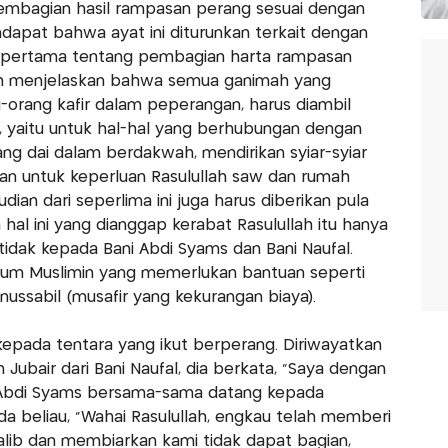
pembagian hasil rampasan perang sesuai dengan
dapat bahwa ayat ini diturunkan terkait dengan
 pertama tentang pembagian harta rampasan
ah menjelaskan bahwa semua ganimah yang
-orang kafir dalam peperangan, harus diambil
l, yaitu untuk hal-hal yang berhubungan dengan
ng dai dalam berdakwah, mendirikan syiar-syiar
an untuk keperluan Rasulullah saw dan rumah
ian dari seperlima ini juga harus diberikan pula
al ini yang dianggap kerabat Rasulullah itu hanya
tidak kepada Bani Abdi Syams dan Bani Naufal.
aum Muslimin yang memerlukan bantuan seperti
bnussabil (musafir yang kekurangan biaya).
epada tentara yang ikut berperang. Diriwayatkan
 Jubair dari Bani Naufal, dia berkata, "Saya dengan
ni Abdi Syams bersama-sama datang kepada
ada beliau, "Wahai Rasulullah, engkau telah memberi
lib dan membiarkan kami tidak dapat bagian,