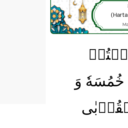
(Hart
Ma
نِمۡتُمۡ
 خُمُسَهٗ وَ
لۡقُرۡبٰى