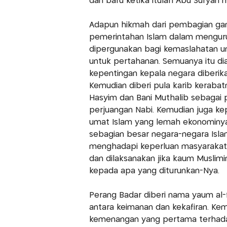
dan baru ketika itulah Abu Sufyan 
Adapun hikmah dari pembagian gani
pemerintahan Islam dalam mengur
dipergunakan bagi kemaslahatan u
untuk pertahanan. Semuanya itu dia
kepentingan kepala negara diberik
Kemudian diberi pula karib kerabat
Hasyim dan Bani Muthalib sebagai
perjuangan Nabi. Kemudian juga k
umat Islam yang lemah ekonominya.
sebagian besar negara-negara Isl
menghadapi keperluan masyarakat d
dan dilaksanakan jika kaum Muslim
kepada apa yang diturunkan-Nya.
Perang Badar diberi nama yaum al-f
antara keimanan dan kekafiran. K
kemenangan yang pertama terhada