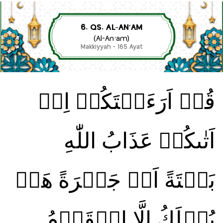
6. QS. AL-AN’AM
(Al-An’am)
Makkiyyah - 165 Ayat
قُلۡ اَرَءَيۡتَكُمۡ اِنۡ
اَتٰٮكُمۡ عَذَابُ اللّٰهِ
بَغۡتَةً اَوۡ جَهۡرَةً هَلۡ
يُهۡلَكُ اِلَّا الۡقَوۡمُ