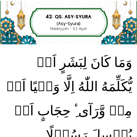
42. QS. ASY-SYURA
(Asy-Syura)
Makkiyyah - 53 Ayat
وَمَا كَانَ لِبَشَرٍ اَنۡ
يُّكَلِّمَهُ اللّٰهُ اِلَّا وَحۡيًا اَوۡ
مِنۡ وَّرَآىٴِ حِجَابٍ اَوۡ
يُرۡسِلَ رَسُوۡلًا