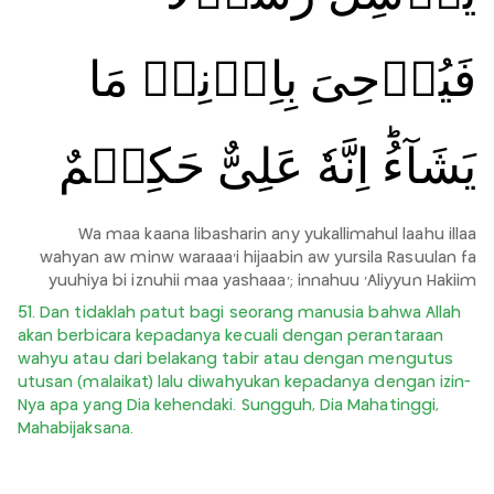
فَيُوۡحِىَ بِاِذۡنِهٖ مَا
يَشَآءُ‌ؕ اِنَّهٗ عَلِىٌّ حَكِيۡمٌ
Wa maa kaana libasharin any yukallimahul laahu illaa
wahyan aw minw waraaa'i hijaabin aw yursila Rasuulan fa
yuuhiya bi iznuhii maa yashaaa'; innahuu 'Aliyyun Hakiim
51. Dan tidaklah patut bagi seorang manusia bahwa Allah
akan berbicara kepadanya kecuali dengan perantaraan
wahyu atau dari belakang tabir atau dengan mengutus
utusan (malaikat) lalu diwahyukan kepadanya dengan izin-
Nya apa yang Dia kehendaki. Sungguh, Dia Mahatinggi,
Mahabijaksana.