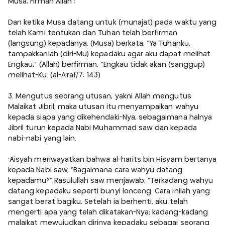
Musa, Firman Allah :
Dan ketika Musa datang untuk (munajat) pada waktu yang
telah Kami tentukan dan Tuhan telah berfirman
(langsung) kepadanya, (Musa) berkata, "Ya Tuhanku,
tampakkanlah (diri-Mu) kepadaku agar aku dapat melihat
Engkau." (Allah) berfirman, "Engkau tidak akan (sanggup)
melihat-Ku. (al-A'raf/7: 143)
3. Mengutus seorang utusan, yakni Allah mengutus
Malaikat Jibril, maka utusan itu menyampaikan wahyu
kepada siapa yang dikehendaki-Nya, sebagaimana halnya
Jibril turun kepada Nabi Muhammad saw dan kepada
nabi-nabi yang lain.
'Aisyah meriwayatkan bahwa al-harits bin Hisyam bertanya
kepada Nabi saw, "Bagaimana cara wahyu datang
kepadamu?" Rasulullah saw menjawab, "Terkadang wahyu
datang kepadaku seperti bunyi lonceng. Cara inilah yang
sangat berat bagiku. Setelah ia berhenti, aku telah
mengerti apa yang telah dikatakan-Nya; kadang-kadang
malaikat mewujudkan dirinya kepadaku sebagai seorang