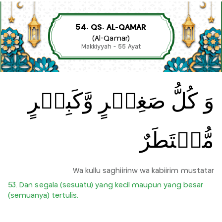
54. QS. AL-QAMAR
(Al-Qamar)
Makkiyyah - 55 Ayat
وَ كُلُّ صَغِيۡرٍ وَّكَبِيۡرٍ
مُّسۡتَطَرٌ
Wa kullu saghiirinw wa kabiirim mustatar
53. Dan segala (sesuatu) yang kecil maupun yang besar
(semuanya) tertulis.