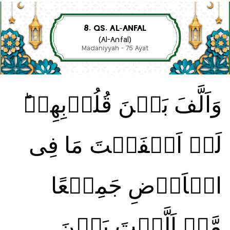
8. QS. AL-ANFAL
(Al-Anfal)
Madaniyyah - 75 Ayat
وَاَلَّفَ بَيۡنَ قُلُوۡبِهِمۡ‌ؕ
لَوۡ اَنۡفَقۡتَ مَا فِى
الۡاَرۡضِ جَمِيۡعًا
مَّاۤ اَلَّفۡتَ بَيۡنَ