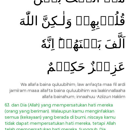
قُلُوۡبِهِمۡ وَلٰـكِنَّ اللّٰهَ
اَلَّفَ بَيۡنَهُمۡ‌ؕ اِنَّهٗ
عَزِيۡزٌ حَكِيۡمٌ
Wa allafa baina quluubihim; law anfaqta maa fil ardi
jamii'am maaa allafta baina quluubihim wa laakinnallaaha
allafa bainahum; innaahuu 'Aziizun Hakiim
63. dan Dia (Allah) yang mempersatukan hati mereka
(orang yang beriman). Walaupun kamu menginfakkan
semua (kekayaan) yang berada di bumi, niscaya kamu
tidak dapat mempersatukan hati mereka, tetapi Allah
telah mempersatukan hati mereka. Sungguh, Dia