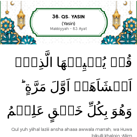
36. QS. YASIN
(Yasin)
Makkiyyah - 83 Ayat
قُلۡ يُحۡيِيۡهَا الَّذِىۡۤ
اَنۡشَاَهَاۤ اَوَّلَ مَرَّةٍ‌ ؕ
وَهُوَ بِكُلِّ خَلۡقٍ عَلِيۡمُ
Qul yuh yiihal laziii ansha ahaaa awwala marrah; wa Huwa
bikulli khalqin 'Aliim