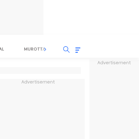
AL
MUROTTAL
TAUSYIAH
SERBA SERBI 
Advertisement
Advertisement