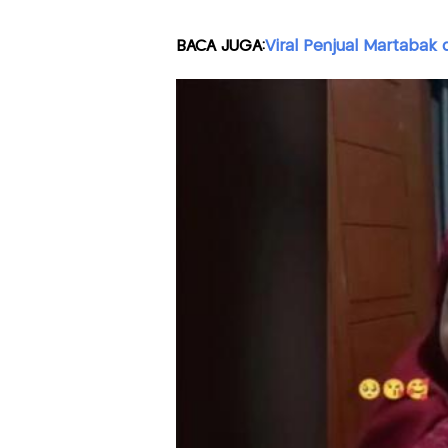
BACA JUGA:
Viral Penjual Martabak 