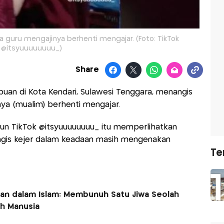
a guru mengajinya berhenti mengajar. (Foto: TikTok
@itsyuuuuuuuu_)
Share
an di Kota Kendari, Sulawesi Tenggara, menangis
nya (mualim) berhenti mengajar.
un TikTok @itsyuuuuuuuu_ itu memperlihatkan
is kejer dalam keadaan masih mengenakan
Te
 dalam Islam: Membunuh Satu Jiwa Seolah
h Manusia