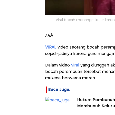
Viral bocah menangis kejer karen
A
A
A
VIRAL
video seorang bocah perempu
sejadi-jadinya karena guru mengaji
Dalam video
viral
yang diunggah ak
bocah perempuan tersebut menang
mukena berwarna merah.
Baca Juga:
Hukum Pembunuhan
Membunuh Seluru