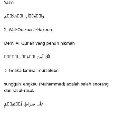
Yasin
وَالۡقُرۡاٰنِ الۡحَكِيۡمِ
2. Wal-Qur-aanil-Hakeem
Demi Al-Qur'an yang penuh hikmah,
اِنَّكَ لَمِنَ الۡمُرۡسَلِيۡنَۙ
3. Innaka laminal mursaleen
sungguh, engkau (Muhammad) adalah salah seorang
dari rasul-rasul,
عَلٰى صِرَاطٍ مُّسۡتَقِيۡمٍؕ‏