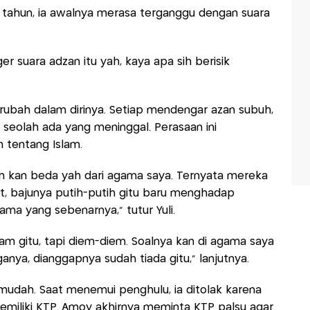
a tahun, ia awalnya merasa terganggu dengan suara
er suara adzan itu yah, kaya apa sih berisik
erubah dalam dirinya. Setiap mendengar azan subuh,
seolah ada yang meninggal. Perasaan ini
 tentang Islam.
slam kan beda yah dari agama saya. Ternyata mereka
lut, bajunya putih-putih gitu baru menghadap
agama yang sebenarnya," tutur Yuli.
am gitu, tapi diem-diem. Soalnya kan di agama saya
ya, dianggapnya sudah tiada gitu," lanjutnya.
 mudah. Saat menemui penghulu, ia ditolak karena
miliki KTP. Amoy akhirnya meminta KTP palsu agar