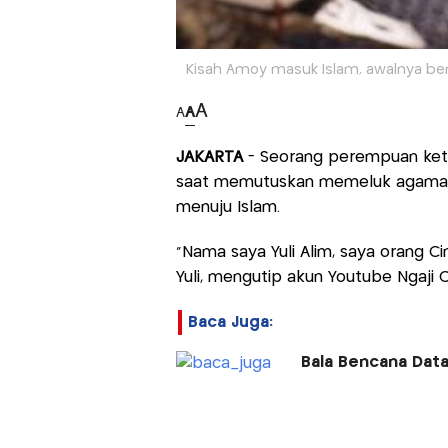
Kisah Amoy masuk Islam, awalnya benci
A
A
A
JAKARTA
- Seorang perempuan ketu
saat memutuskan memeluk agama Isl
menuju Islam.
"Nama saya Yuli Alim, saya orang Ci
Yuli, mengutip akun Youtube Ngaji C
Baca Juga:
Bala Bencana Datan