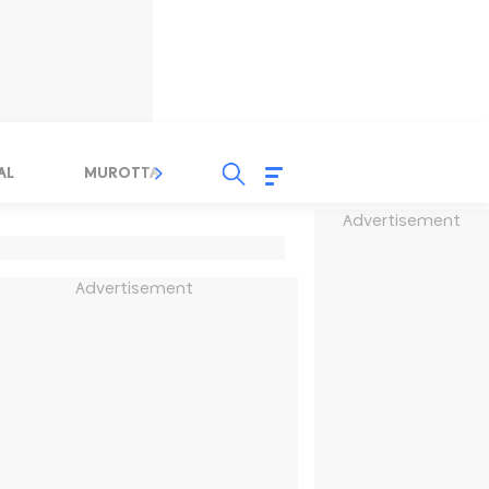
AL
MUROTTAL
TAUSYIAH
SERBA SERBI 
Advertisement
Advertisement