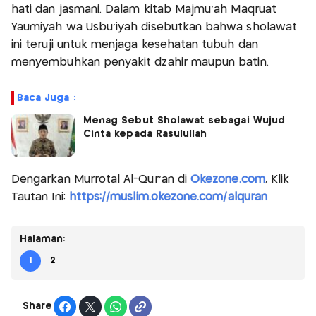
hati dan jasmani. Dalam kitab Majmu’ah Maqruat
Yaumiyah wa Usbu’iyah disebutkan bahwa sholawat
ini teruji untuk menjaga kesehatan tubuh dan
menyembuhkan penyakit dzahir maupun batin.
Baca Juga :
Menag Sebut Sholawat sebagai Wujud
Cinta kepada Rasulullah
Dengarkan Murrotal Al-Qur'an di
Okezone.com
, Klik
Tautan Ini:
https://muslim.okezone.com/alquran
Halaman:
1
2
Share