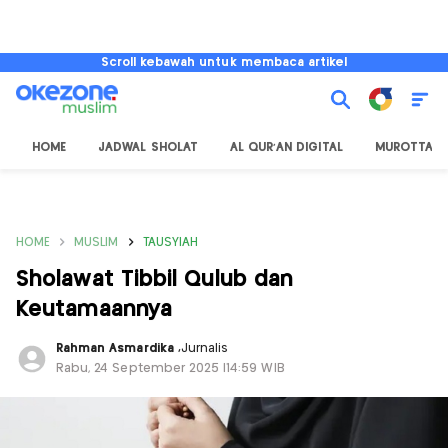
Scroll kebawah untuk membaca artikel
HOME
JADWAL SHOLAT
AL QUR'AN DIGITAL
MUROTTAL
HOME
MUSLIM
TAUSYIAH
Sholawat Tibbil Qulub dan
Keutamaannya
Rahman Asmardika
,
Jurnalis
Rabu, 24 September 2025 |14:59 WIB