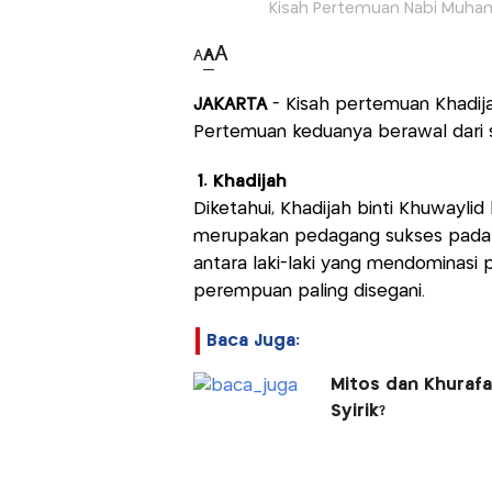
Kisah Pertemuan Nabi Muham
A
A
A
JAKARTA
- Kisah pertemuan Khadij
Pertemuan keduanya berawal dari
1. Khadijah
Diketahui, Khadijah binti Khuwaylid
merupakan pedagang sukses pada mas
antara laki-laki yang mendominasi 
perempuan paling disegani.
Baca Juga:
Mitos dan Khurafa
Syirik?