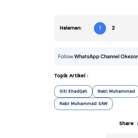
Halaman:
1
2
Follow
WhatsApp Channel Okezo
Topik Artikel :
Siti Khadijah
Nabi Muhammad
Nabi Muhammad SAW
Share