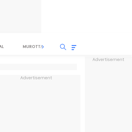
AL
MUROTTAL
TAUSYIAH
SERBA SERBI 
Advertisement
Advertisement