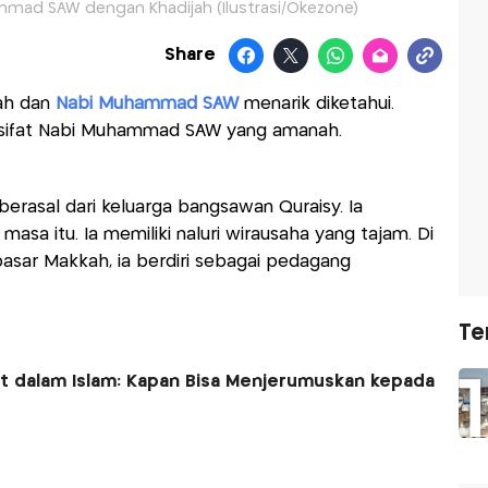
mad SAW dengan Khadijah (Ilustrasi/Okezone)
Share
ah dan
Nabi Muhammad SAW
menarik diketahui.
 sifat Nabi Muhammad SAW yang amanah.
 berasal dari keluarga bangsawan Quraisy. Ia
a itu. Ia memiliki naluri wirausaha yang tajam. Di
pasar Makkah, ia berdiri sebagai pedagang
Te
t dalam Islam: Kapan Bisa Menjerumuskan kepada