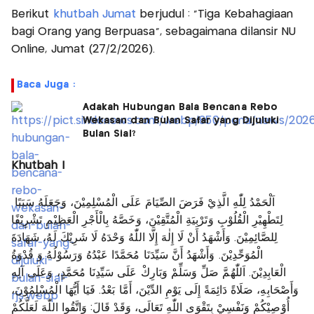
Berikut
khutbah Jumat
berjudul : "Tiga Kebahagiaan
bagi Orang yang Berpuasa”, sebagaimana dilansir NU
Online, Jumat (27/2/2026).
Baca Juga :
Adakah Hubungan Bala Bencana Rebo
Wekasan dan Bulan Safar yang Dijuluki
Bulan Sial?
Khutbah I
اَلْحَمْدُ لِلّٰهِ الَّذِيْ فَرَضَ الصِّيَامَ عَلَى الْمُسْلِمِيْنَ، وَجَعَلَهُ سَبَبًا
لِتَطْهِيْرِ الْقُلُوْبِ وَتَرْبِيَةِ الْمُتَّقِيْنَ، وَخَصَّهُ بِالْأَجْرِ الْعَظِيْمِ تَشْرِيْفًا
لِلصَّائِمِيْنَ. وَأَشْهَدُ أَنْ لَا إِلٰهَ إِلَّا اللّٰهُ وَحْدَهُ لَا شَرِيْكَ لَهُ، شَهَادَةَ
الْمُوَحِّدِيْنَ. وَأَشْهَدُ أَنَّ سَيِّدَنَا مُحَمَّدًا عَبْدُهُ وَرَسُوْلُهُ وَ قُدْوَةُ
الْعَابِدِيْنَ. اَللّٰهُمَّ صَلِّ وَسَلِّمْ وَبَارِكْ عَلَى سَيِّدِنَا مُحَمَّدٍ، وَعَلَى آلِهِ
وَأَصْحَابِهِ، صَلَاةً دَائِمَةً إِلَى يَوْمِ الدِّيْنَ، أَمَّا بَعْدُ. فَيَا أَيُّهَا الْمُسْلِمُوْنَ،
أُوْصِيْكُمْ وَنَفْسِيْ بِتَقْوَى اللّٰهِ تَعَالَى، وَقَدْ قَالَ: وَاتَّقُوا اللّٰهَ لَعَلَّكُمْ