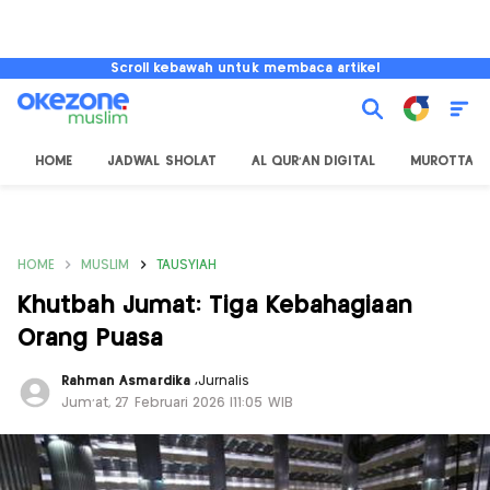
Scroll kebawah untuk membaca artikel
HOME
JADWAL SHOLAT
AL QUR'AN DIGITAL
MUROTTAL
HOME
MUSLIM
TAUSYIAH
Khutbah Jumat: Tiga Kebahagiaan
Orang Puasa
Rahman Asmardika
,
Jurnalis
Jum'at, 27 Februari 2026 |11:05 WIB