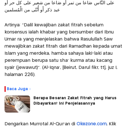
على النَّاس صَاعا من تمر أَو صَاعا من شعير على كل حر أَو
عبد ذكر أَو أُنْثَى من الْمُسلمين
Artinya: “Dalil kewajiban zakat fitrah sebelum
konsensus ialah khabar yang bersumber dari Ibnu
Umar ra yang menjelaskan bahwa Rasulullah Saw
mewajibkan zakat fitrah dari Ramadhan kepada umat
Islam yang merdeka, hamba sahaya laki-laki atau
perempuan berupa satu sha’ kurma atau kacang
syair (jewawut)”. (Al-Iqna', [Beirut, Darul fikr, tt], juz I,
halaman 226).
Baca Juga :
Berapa Besaran Zakat Fitrah yang Harus
Dibayarkan? Ini Penjelasannya
Dengarkan Murrotal Al-Qur'an di
Okezone.com
, Klik