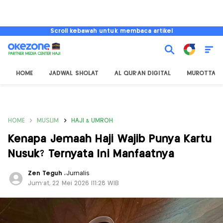
Scroll kebawah untuk membaca artikel
HOME
JADWAL SHOLAT
AL QUR'AN DIGITAL
MUROTTAL
HOME
MUSLIM
HAJI & UMROH
Kenapa Jemaah Haji Wajib Punya Kartu
Nusuk? Ternyata Ini Manfaatnya
Zen Teguh
,
Jurnalis
Jum'at, 22 Mei 2026 |11:28 WIB