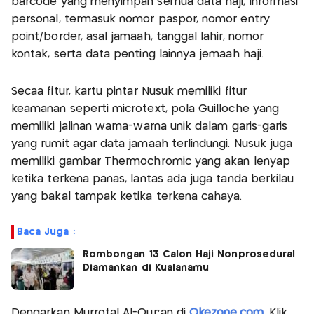
barcode yang menyimpan semua data haji, informasi
personal, termasuk nomor paspor, nomor entry
point/border, asal jamaah, tanggal lahir, nomor
kontak, serta data penting lainnya jemaah haji.
Secaa fitur, kartu pintar Nusuk memiliki fitur
keamanan seperti microtext, pola Guilloche yang
memiliki jalinan warna-warna unik dalam garis-garis
yang rumit agar data jamaah terlindungi. Nusuk juga
memiliki gambar Thermochromic yang akan lenyap
ketika terkena panas, lantas ada juga tanda berkilau
yang bakal tampak ketika terkena cahaya.
Baca Juga :
Rombongan 13 Calon Haji Nonprosedural
Diamankan di Kualanamu
Dengarkan Murrotal Al-Qur'an di
Okezone.com
, Klik