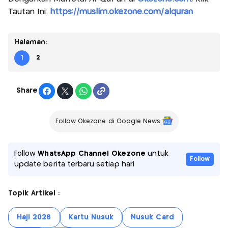
Tautan Ini:
https://muslim.okezone.com/alquran
Halaman:
1
2
Share
Follow Okezone di Google News
Follow
WhatsApp Channel Okezone
untuk
Follow
update berita terbaru setiap hari
Topik Artikel :
Haji 2026
Kartu Nusuk
Nusuk Card