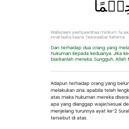
ؕ حِيۡمًا
Wallazaani yaatiyaanihaa minkum fa aa
innal laaha kaana Tawwaabar Rahiima
Dan terhadap dua orang yang melak
hukuman kepada keduanya. Jika ke
biarkanlah mereka. Sungguh, Allah
Adapun terhadap orang yang belum
melakukan zina, apabila telah leng
atas maka hukuman mereka disera
apa yang dianggap wajar/sesuai d
menjelang turunnya ayat ke-2 Sura
tersebut di atas.