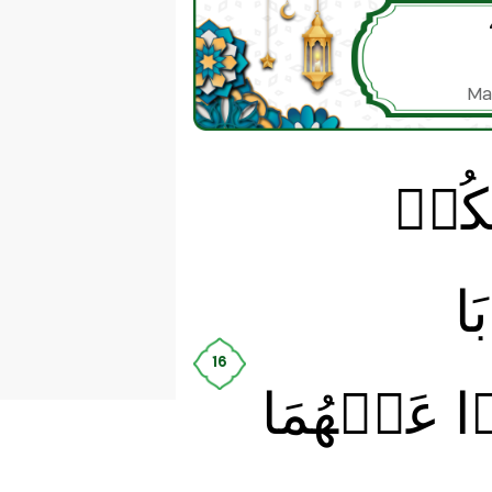
Ma
نۡكُمۡ
َا
16
ا عَنۡهُمَا‌