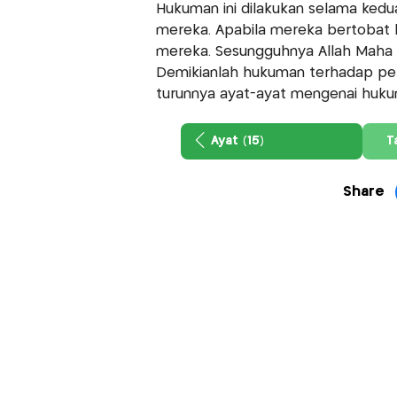
Hukuman ini dilakukan selama ked
mereka. Apabila mereka bertobat 
mereka. Sesungguhnya Allah Maha
Demikianlah hukuman terhadap per
turunnya ayat-ayat mengenai hukum
Ayat (15)
T
Share