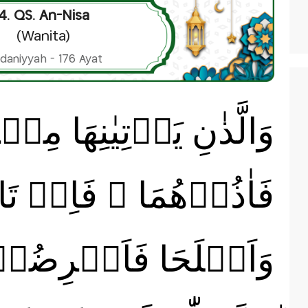
4. QS. An-Nisa
(Wanita)
daniyyah - 176 Ayat
وَالَّذٰنِ يَاۡتِيٰنِهَا مِ
فَاٰذُوۡهُمَا‌ ۚ فَاِنۡ تَاب
وَاَصۡلَحَا فَاَعۡرِضُوۡ