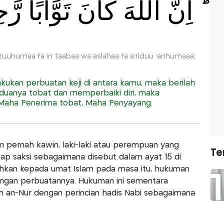
اِنَّ اللّٰهَ كَانَ تَوَّابًا رَّ
zuuhumaa fa in taabaa wa aslahaa fa a'riduu 'anhumaaa;
ukan perbuatan keji di antara kamu, maka berilah
duanya tobat dan memperbaiki diri, maka
 Maha Penerima tobat, Maha Penyayang.
 pernah kawin, laki-laki atau perempuan yang
Te
kap saksi sebagaimana disebut dalam ayat 15 di
hkan kepada umat Islam pada masa itu, hukuman
engan perbuatannya. Hukuman ini sementara
h an-Nur dengan perincian hadis Nabi sebagaimana